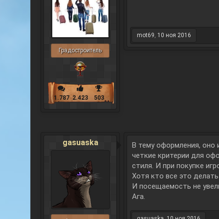
mot69
,
10 ноя 2016
Градостроитель
1.787
2.423
503
gasuaska
В тему оформления, оно 
четкие критерии для оф
стиля. И при покупке и
Хотя кто все это делать 
И посещаемость не увел
Ага.
gasuaska
,
10 ноя 2016