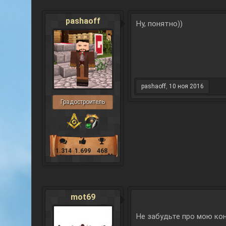
pashaoff
Ну, понятно))
pashaoff
,
10 ноя 2016
Градостроитель
1.314
1.699
468
mot69
Не забудьте про мою ко