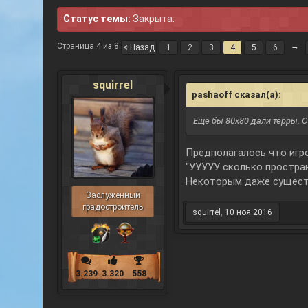
Статус темы:
Закрыта.
Страница 4 из 8
→
< Назад
1
2
3
4
5
6
squirrel
pashaoff сказал(а):
↑
Еще бы 80х80 дали терры. 
Предполагалось что игро
"УУУУУ сколько простран
Некоторым даже сущест
Заслуженный
градостроитель
squirrel
,
10 ноя 2016
3.239
3.320
558