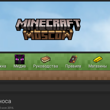
жка
Медиа
Руководства
Правила
Магазины
носа
0 ноя 2016
.