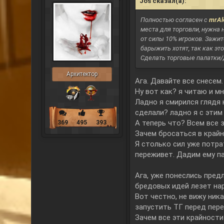
Jos сказал(а):
↑
Полностью согласен с
mrAl
места для торговли, нужна 
от силы 10% игроков. Зажит
барыжить хотят, так как эт
Сделать торговые палатки/д
Архитектор
Ага. Давайте все снесем. 
Ну вот как? я читаю и м
Ладно я смирился глядя 
сделали? ладно я с этим
А теперь что? Всем все 
369
495
393
Зачем бросаться в край
Я столько сил уже потрат
переживет. Дадим ему па
Ага, уже понеслись пред
бредовых идей лезет на
Вот честно, не вижу ник
запустить ТГ перед пере
Зачем все эти крайности