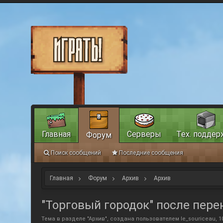
Главная
Серверы
Тех. поддер
Форум
Поиск сообщений
Последние сообщения
Главная
Форум
Архив
Архив
"Торговый городок" после пере
Тема в разделе "
Архив
", создана пользователем
le_souriceau
,
1