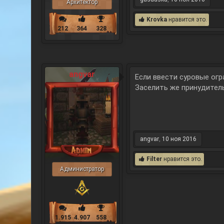
Архитектор
Krovka
нравится это.
212
364
328
angvar
Если ввести суровые огра
Заселить же принудитель
angvar
,
10 ноя 2016
Filter
нравится это.
Администратор
1.915
4.907
558