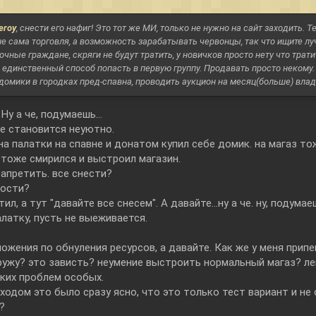
eroy
, снести его нафиг! Это тот же МИ, только не нужно на сайт заходить. Т
не сама торговля, а возможность зарабатывать червонцы, так что ищите лу
очные граждане, скряги не будут тратить, у новичков просто нету что трат
о единственный способ попасть в первую группу. Продавать просто некому.
омики в городках пред-спавна, проводить аукцион на месяц(больше) владе
Ну а че, подумаешь...
не становится неуютно.
на палатки на спавне и донатом купил себе домик. на магаз т
 тоже смирился и выстроил магазин.
запретить. все снести?
ности?
ил, а тут "давайте все снесем". А давайте...ну а че. ну, подума
латку, пусть не выеживается.
ложения по обнуления ресурсов, а давайте. Как же у меня прип
ружу? это зависть? неумение выстроить нормальный магаз? ле
аких проблем особых.
ходом это было сразу ясно, что это только тест вариант и не
?