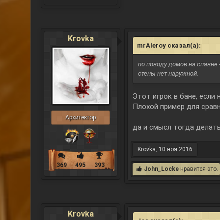
Krovka
mrAleroy сказал(а):
↑
по поводу домов на спавне 
стены нет наружной.
Этот игрок в бане, если 
Плохой пример для сравн
Архитектор
да и смысл тогда делать
Krovka
,
10 ноя 2016
369
495
393
John_Locke
нравится это.
Krovka