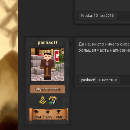
Krovka
,
10 ноя 2016
pashaoff
Да не, никто ничего снос
большая часть написанно
pashaoff
,
10 ноя 2016
Градостроитель
1.314
1.699
468