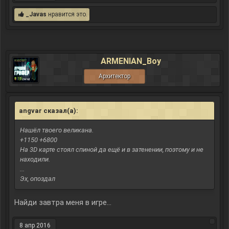
_Javas
нравится это.
ARMENIAN_Boy
Архитектор
angvar сказал(а):
↑
Нашёл твоего великана.
+1150 +6800
На 3D карте стоял спиной да ещё и в затенении, поэтому и не
находили.
...
Эх, опоздал
Найди завтра меня в игре...
8 апр 2016