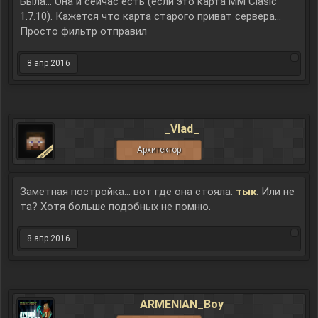
Была... Она и сейчас есть (если это карта MM Clasic
1.7.10). Кажется что карта старого приват сервера...
Просто фильтр отправил
8 апр 2016
_Vlad_
Архитектор
Заметная постройка... вот где она стояла:
тык
. Или не
та? Хотя больше подобных не помню.
8 апр 2016
ARMENIAN_Boy