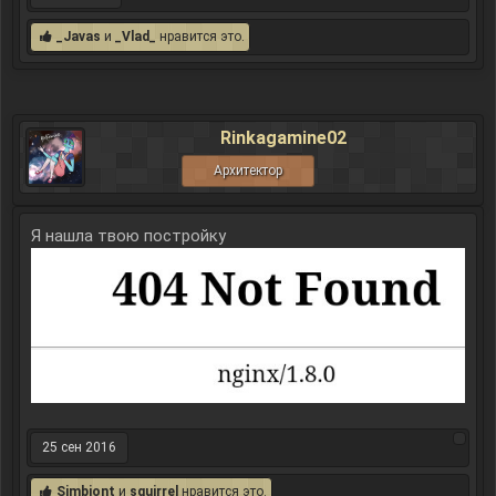
_Javas
и
_Vlad_
нравится это.
Rinkagamine02
Архитектор
Я нашла твою постройку
25 сен 2016
Simbiont
и
squirrel
нравится это.