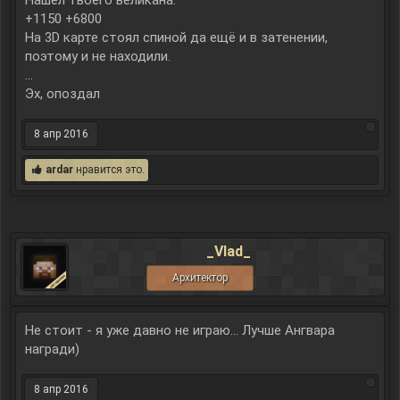
Нашёл твоего великана.
+1150 +6800
На 3D карте стоял спиной да ещё и в затенении,
поэтому и не находили.
...
Эх, опоздал
8 апр 2016
ardar
нравится это.
_Vlad_
Архитектор
Не стоит - я уже давно не играю... Лучше Ангвара
награди)
8 апр 2016