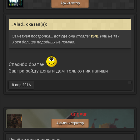
Архитектор
_Vlad_ сказал(а):
↑
Заметная постройка... вот где она стояла:
тык
. Или не та?
Хотя больше подобных не помню.
Спасибо братан
Завтра зайду деньги дам только ник напиши
8 апр 2016
angvar
Администратор