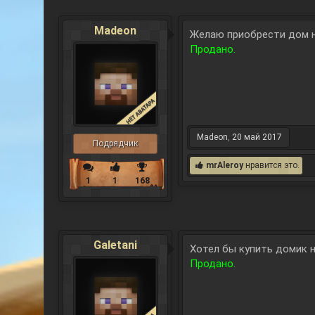
Madeon
Желаю приобрести дом н
Продано.
Madeon
,
20 май 2017
Подрядчик
mrAleroy
нравится это.
1
1
168
Galetani
Хотел бы купить домик н
Продано.