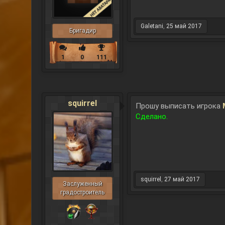
Galetani
,
25 май 2017
Бригадир
1
0
111
squirrel
Прошу выписать игрока
Сделано.
squirrel
,
27 май 2017
Заслуженный
градостроитель