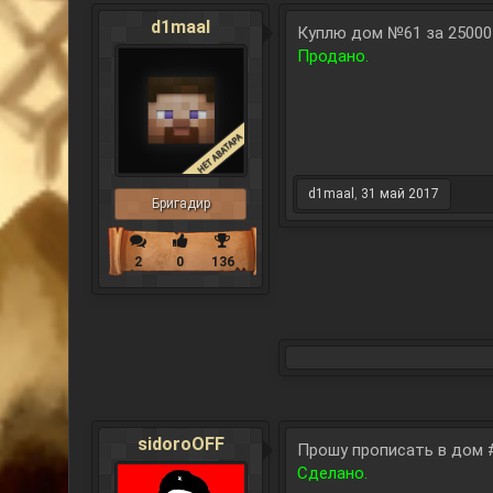
d1maal
Куплю дом №61 за 25000
Продано.
d1maal
,
31 май 2017
Бригадир
2
0
136
sidoroOFF
Прошу прописать в дом #
Сделано.