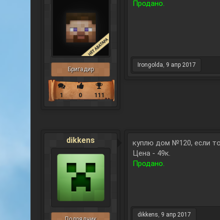
Продано.
Irongolda
,
9 апр 2017
Бригадир
1
0
111
dikkens
куплю дом №120, если то
Цена - 49к.
Продано.
dikkens
,
9 апр 2017
Подрядчик