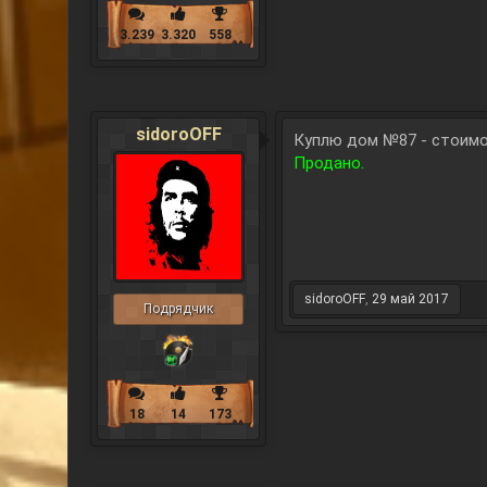
3.239
3.320
558
sidoroOFF
Куплю дом №87 - стоимо
Продано.
sidoroOFF
,
29 май 2017
Подрядчик
18
14
173