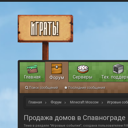
Главная
Серверы
Тех. поддер
Форум
Поиск сообщений
Последние сообщения
Главная
Форум
Minecraft Moscow
Игровые соб
Продажа домов в Спавнограде
Тема в разделе "
Игровые события
", создана пользователем
Fil