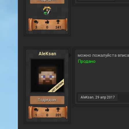
3
0
241
AleKsan
можно пожалуйста вписат
Продано
AleKsan
,
29 апр 2017
Подрядчик
1
0
201