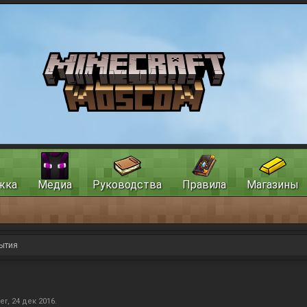
жка
Медиа
Руководства
Правила
Магазины
ытия
ter
,
24 дек 2016
.