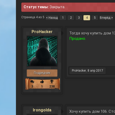
Статус темы:
Закрыта.
Страница 4 из 5
< Назад
1
2
3
4
5
Вперёд >
ProHacker
Тогда хочу купить дом 13
Продано.
ProHacker
,
8 апр 2017
Подрядчик
3
1
238
Irongolda
Хочу купить дом 106. Сто