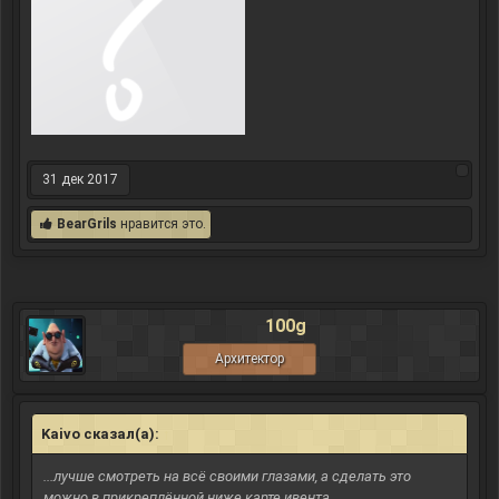
31 дек 2017
BearGrils
нравится это.
100g
Архитектор
Kaivo сказал(а):
↑
...лучше смотреть на всё своими глазами, а сделать это
можно в прикреплённой ниже карте ивента...