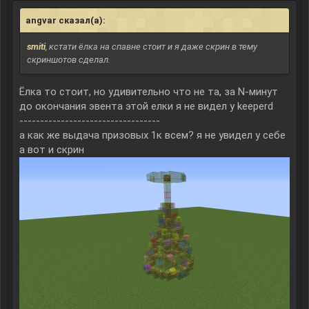
angvar сказал(а):
↑
smiti
, кстати ёлка на спавне стоит и я даже скрин в тему
скриншотов сделал.
Ёлка то стоит, но удивительно что не та, за N-минут
до окончания эвента этой елки я не видел у keeperd
----------------------------------
а как же выдача призовых 1к всем? я не увидел у себе
а вот и скрин