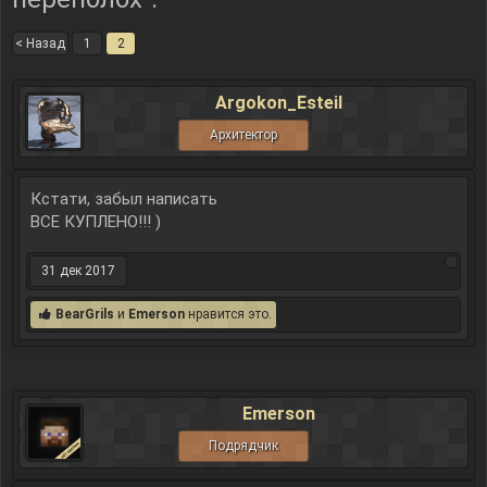
< Назад
1
2
Argokon_Esteil
Архитектор
Кстати, забыл написать
ВСЕ КУПЛЕНО!!! )
31 дек 2017
BearGrils
и
Emerson
нравится это.
Emerson
Подрядчик