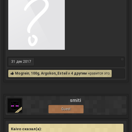
31 дек 2017
Mogrein
,
100g
,
Argokon_Esteil
и
4 другим
нравится это.
smiti
Guest
Kaivo сказал(а):
↑