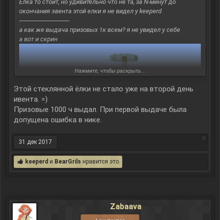
Ёлка то стоит, но удивительно что не та, за N-минут до
окончания эвента этой елки я не видел у keeperd
----------------------------------
а как же выдача призовых 1к всем? я не увидел у себе
а вот и скрин
Нажмите, чтобы раскрыть...
Этой стеклянной ёлки не стало уже на второй день
ивента. =)
Призовые 1000 ч выдал. При первой выдаче была
допущена ошибка в нике.
31 дек 2017
keeperd
и
BearGrils
нравится это.
Zabaava