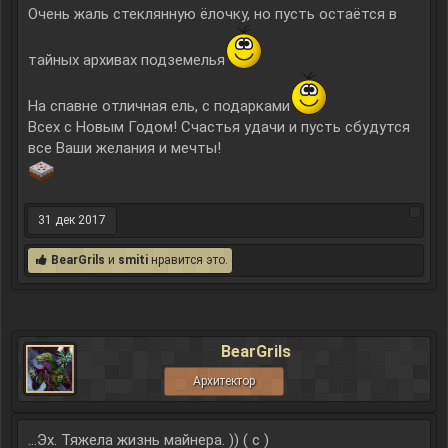
Очень жаль стеклянную ёлочку, но пусть остаётся в
тайных архивах подземелья
На спавне отличная ель, с подарками
Всех с Новым Годом! Счастья удачи и пусть сбудутся
все Ваши желания и мечты!
31 дек 2017
BearGrils
и
smiti
нравится это.
BearGrils
Архитектор
...Эх. Тяжела жизнь майнера. )) ( с )