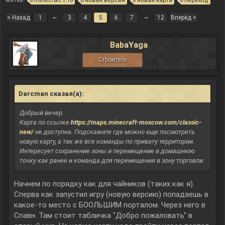
Метки:
minecraft 1.18
новая версия
новая карта
переход
←
→
< Назад
1
3
4
5
6
7
12
Вперёд >
BabaYaga
Строитель
Darcman сказал(а):
↑
Добрый вечер.
Карта по ссылке
https://maps.minecraft-moscow.com/classic-
new/
не доступна. Подскажите где можно еще посмотреть
новую карту, а так же все команды по привату территории.
Интересует сохранение зоны и перемещение в домашнюю
точку как ранее и команда для перемещения в зону торговли.
Начнем по порядку как для чайников (таких как я).
Сперва как запустил игру (новую версию) попадаешь в
какое-то место с БООЛЬШИМ порталом. Через него в
Спавн. Там стоит табличка "Добро пожаловать" в