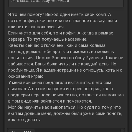
него попал на колыму пж помоги
Я то чем помогу? Выход один иметь свой комп. А
потом пофиг, скачано или нет, главное пользуешься
или нет и как пользуешься.
Если чисто для себя, то и пофиг. А когда в рамках
сервера. То тут получаешь наказание.
Квесты сейчас отключены, как и сама колыма.
Тех поддержка, тебе врят-ли поможет, но можешь
попытаться. Помню Эпопею по бану Румпеля. Такое не
забывается. Баны были чуть ли не каждый день. Но
пробуй пиши. Я к администрации не отношусь, хоть и с
основания играю.
У меня вон сына предлагали вытащить, я его сам
выкопал. А потом на время интерес потерял, т.к. в
предверии переноса не известно, останется ли колыма
в том виде или вайпнется и поменяется.
Мог бы научить как выкопаться. Но судя по тому, что
вы там дольше меня, должны были уже и сами понять,
как это делать.