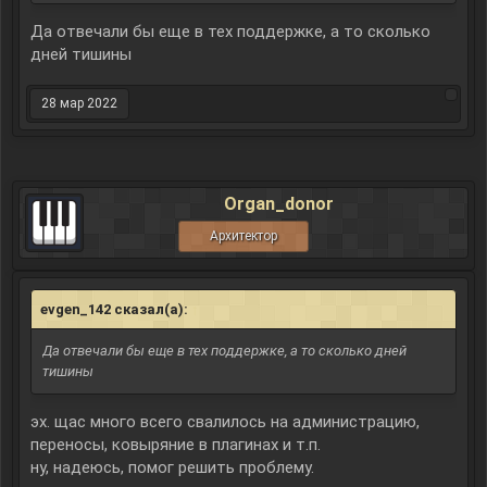
и пользуйся тех поддержкой при возникновении схожих
проблем, т.к. это не совсем подходящий топик.
Да отвечали бы еще в тех поддержке, а то сколько
https://www.minecraft-moscow.com/support/open
дней тишины
28 мар 2022
Organ_donor
Архитектор
evgen_142 сказал(а):
↑
Да отвечали бы еще в тех поддержке, а то сколько дней
тишины
эх. щас много всего свалилось на администрацию,
переносы, ковыряние в плагинах и т.п.
ну, надеюсь, помог решить проблему.