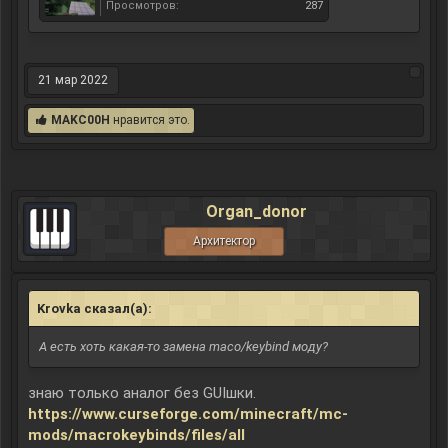
Просмотров:
287
21 мар 2022
MAKC00H
нравится это.
Organ_donor
Архитектор
Krovka сказал(а):
↑
А есть хоть какая-то замена maco/keybind моду?
знаю только аналог без GUIшки.
https://www.curseforge.com/minecraft/mc-
mods/macrokeybinds/files/all