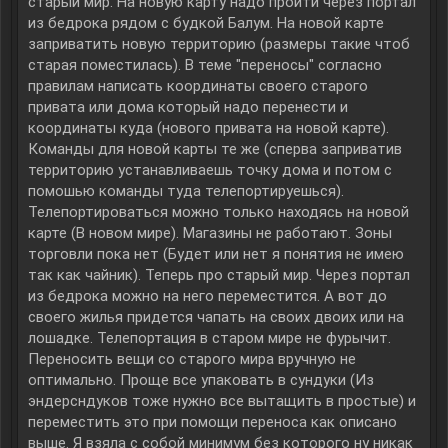
старый мир. На новую карту надо пройти через портал
из бедрока рядом с будкой Балум. На новой карте
заприватить новую территорию (размеры такие чтоб
старая поместилась). В теме "переносы" согласно
правилам написать координаты своего старого
привата или дома который надо перенести и
координаты куда (нового привата на новой карте).
Команды для новой карты те же (сперва заприватив
территорию устанавливаешь точку дома и потом с
помошью команды туда телепортируешься).
Телепортироваться можно только находясь на новой
карте (В новом мире). Магазины не работают. Зоны
торговли пока нет (Будет или нет я понятия не имею
так как чайник). Теперь про старый мир. Через портал
из бедрока можно на него переместится. А вот до
своего жилья придется чапать на своих двоих или на
лошадке. Телепортация в старом мире не фурычит.
Переносить вещи со старого мира вручную не
оптимально. Проще все упаковать в сундуки (Из
эндерсндуков тоже нужно все вытащить в простые) и
переместить это при помощи переноса как описано
выше. Я взяла с собой минимум без которого ну никак