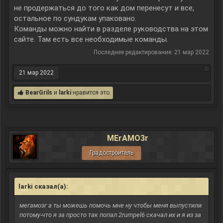
не продержаться до того как дом перенесут и все,
остальное по сундукам упаковано.
Команды можно найти в разделе руководства на этом
сайте. Там есть все необходимые команды.
Последнее редактирование:
21 мар 2022
21 мар 2022
BearGrils
и
larki
нравится это.
MErAMO3r
Градостроитель
larki сказал(а):
↑
мегамозг а ты можешь помочь мне ну чтобы меня выпустили
потому-что я за просто так попал 2rumpel6 скачал их и я из за