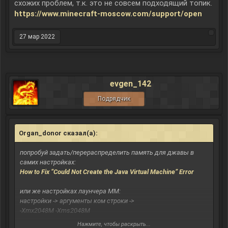
схожих проблем, т.к. это не совсем подходящий топик.
https://www.minecraft-moscow.com/support/open
27 мар 2022
evgen_142
Подрядчик
Organ_donor сказал(а):
↑
попробуй задать/перераспределить память для джавы в
самих настройках:
How to Fix “Could Not Create the Java Virtual Machine” Error
или же настройках лаунчера ММ:
настройки -> аргументы ком строки ->
-Xmx2048M -Xms2048M
Нажмите, чтобы раскрыть...