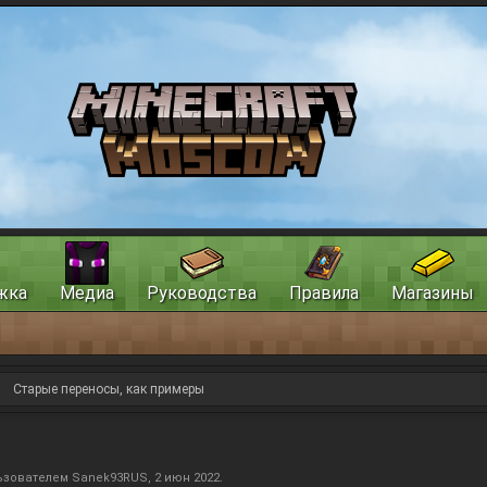
жка
Медиа
Руководства
Правила
Магазины
Старые переносы, как примеры
льзователем
Sanek93RUS
,
2 июн 2022
.