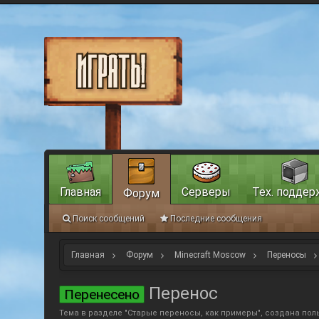
Главная
Серверы
Тех. поддер
Форум
Поиск сообщений
Последние сообщения
Главная
Форум
Minecraft Moscow
Переносы
Перенос
Перенесено
Тема в разделе "
Старые переносы, как примеры
", создана по