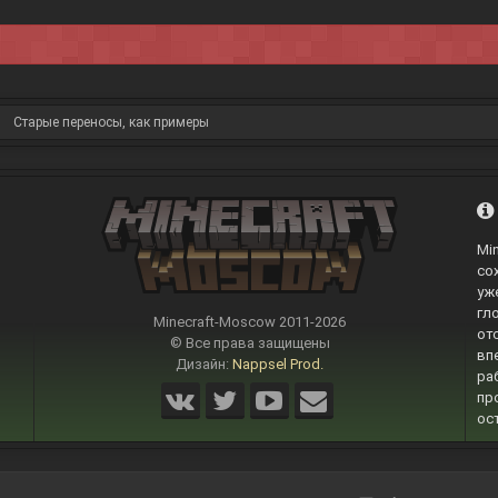
Старые переносы, как примеры
Mi
со
уж
гл
Minecraft-Moscow 2011-
2026
от
© Все права защищены
вп
Дизайн:
Nappsel Prod.
ра
пр
ос