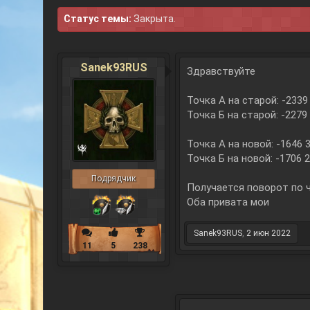
Статус темы:
Закрыта.
Sanek93RUS
Здравствуйте
Точка А на старой: -2339
Точка Б на старой: -2279
Точка А на новой: -1646 
Точка Б на новой: -1706 
Подрядчик
Получается поворот по ч
Оба привата мои
Sanek93RUS
,
2 июн 2022
11
5
238