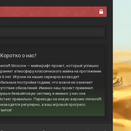
Коротко о нас!
necraft Moscow — майнкрафт-проект, который успешно
храняет атмосферу классического майна на протяжении
е 6 лет. Игроки на наших серверах возводят
обальные постройки годами, что вовсе не означает
сутствие обновлений. Именно наш проект применил
ервые безвайповую систему, и именно у нас она
ботает правильно. Переходы на новую версию minecraft
оизводятся регулярно, а ваш игровой прогресс
тается!