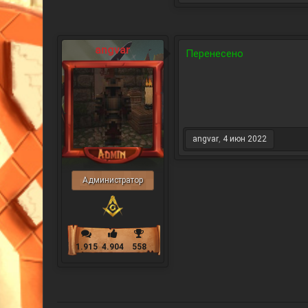
angvar
Перенесено
angvar
,
4 июн 2022
Администратор
1.915
4.904
558