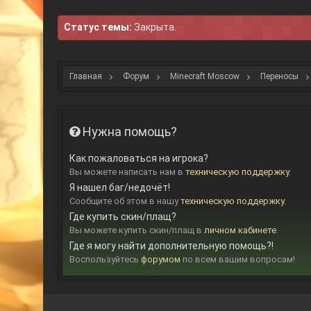
Статус темы:
Закрыта.
Главная
Форум
Minecraft Moscow
Переносы
Нужна помощь?
Как пожаловаться на игрока?
Вы можете написать нам в
техническую поддержку
.
Я нашел баг/недочёт!
Сообщите об этом в нашу
техническую поддержку
.
Где купить скин/плащ?
Вы можете купить скин/плащ в
личном кабинете
.
Где я могу найти дополнительную помощь?!
Воспользуйтесь
форумом
по всем вашим вопросам!