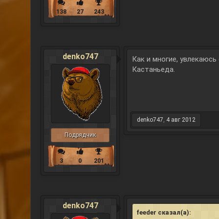
138
27
243
denko747
Как и многие, увлекаюсь
Кастаньеда.
denko747
,
4 авг 2012
Подрядчик
3
0
201
denko747
feeder сказал(а):
↑