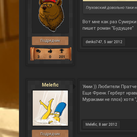
Глуховский довольно таки н
Вот мне как раз Сумерки 
пишет роман "Будущее"
Подрядчик
denko747
,
5 авг 2012
3
0
201
Melefic
Уиии )) Любители Пратче
Еще Френк Герберт нрав
Мураками не плох) хотя 
Melefic
,
8 авг 2012
Подрядчик