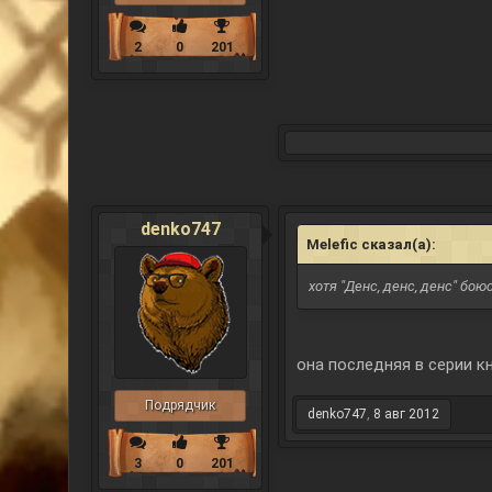
2
0
201
denko747
Melefic сказал(а):
↑
хотя "Денс, денс, денс" бо
она последняя в серии к
Подрядчик
denko747
,
8 авг 2012
3
0
201