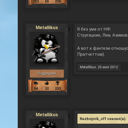
253
65
258
Metallikus
Я без ума от НФ:
Стругацкие, Лем, Азимов
А вот к фэнтези отношус
Пратчеттом).
Metallikus
,
20 июл 2012
Подрядчик
94
32
253
Metallikus
Razboynik_off сказал(а):