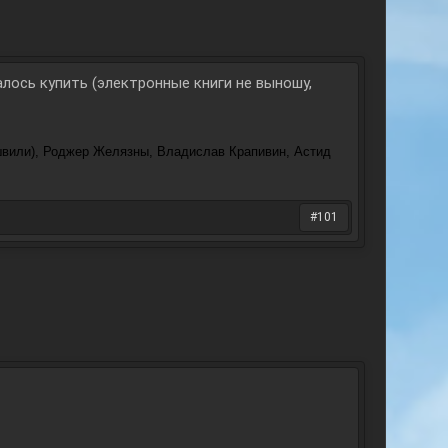
лось купить (электронные книги не выношу,
швили), Роджер Желязны, Владислав Крапивин, Астид
#101