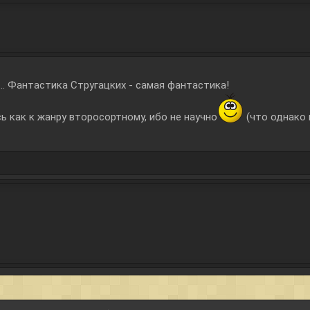
... Фантастика Стругацких - самая фантастика!
ь как к жанру второсортному, ибо не научно
(что однако 
↑