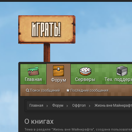
Главная
Серверы
Тех. поддер
Форум
Поиск сообщений
Последние сообщения
Главная
Форум
Оффтоп
Жизнь вне Майнкраф
О книгах
Тема в разделе "
Жизнь вне Майнкрафта
", создана пользовате