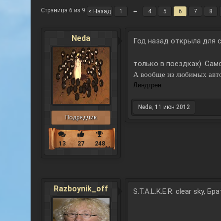
Страница 6 из 9
←
< Назад
1
4
5
6
7
8
Neda
Год назад открыла для с
только в поездках). Са
А вообще из любимых авт
Линдгрен
Neda
,
11 июн 2012
Подрядчик
13
27
248
Razboynik_off
S.T.A.L.K.E.R. clear sky,