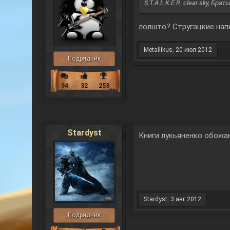
S.T.A.L.K.E.R. clear sky, Бр
лолшто? Стругацкие напи
Metallikus
,
20 июл 2012
Подрядчик
94
32
253
Stardyst
Книги лукьяненко обожаю
Stardyst
,
3 авг 2012
Подрядчик