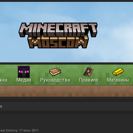
жка
Медиа
Руководства
Правила
Магазины
та
лем
Selena
,
17 июн 2011
.