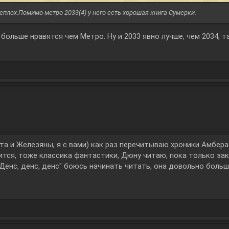
еплох.Помимо метро 2033(4) у него есть хорошая книга Сумерки.
больше нравятся чем Метро. Ну и 2033 явно лучше, чем 2034, та
та и Железяны, я с вами) как раз перечитываю хроники Амбера
ится, тоже классика фантастики, Дюну читаю, пока только за
"Денс, денс, денс" боюсь начинать читать, она довольно боль