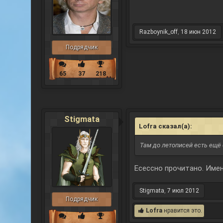
Razboynik_off
,
18 июн 2012
Подрядчик
65
37
218
Stigmata
Lofra сказал(а):
↑
Там до летописей есть ещё
Есессно прочитано. Име
Stigmata
,
7 июл 2012
Подрядчик
Lofra
нравится это.