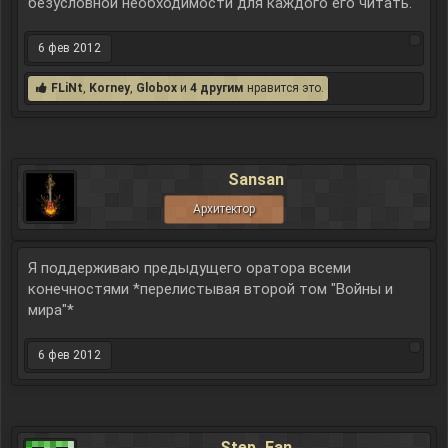
безусловной необходимости для каждого его читать.
6 фев 2012
FLiNt
,
Korney
,
Globox
и
4 другим
нравится это.
Sansan
Архитектор
Я поддерживаю предыдущего оратора всеми
конечностями *перелистывая второй том "Войны и
мира"*
6 фев 2012
Step_Fan