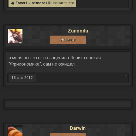
Foxer1
и
otmorozik
нравится это.
Zanooda
Новичок
а меня вот что-то зацепила Левиттовская
"Фрикономика", сам не ожидал...
13 фев 2012
Darwin