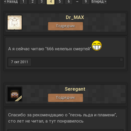
→
< Назад
1
2
3
4
5
6
9
Вперёд >
Dr_MAX
Подрядчик
А я сейчас читаю "666 нелепых смертей"
7 окт 2011
Seregant
Подрядчик
Спасибо за рекомендацию о "песнь льда и пламени",
сто лет не читал, а тут понравилось