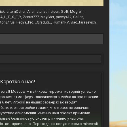
ick
artemOsher
Anarhaturist
nelsen
Soft
Mogrein
A_L_E_X_E_Y
Zenux777
MaySter
paxey412
Gallen
ton21rus
Fedya_Pro
_GraduS_
HumanRV
vlad_tarasevich
Коротко о нас!
necraft Moscow — майнкрафт-проект, который успешно
храняет атмосферу классического майна на протяжении
е 6 лет. Игроки на наших серверах возводят
обальные постройки годами, что вовсе не означает
сутствие обновлений. Именно наш проект применил
ервые безвайповую систему, и именно у нас она
ботает правильно. Переходы на новую версию minecraft