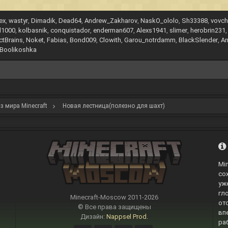
ex
wastyr
Dimadik
Dead64
Andrew_Zakharov
NaskO_ololo
Sh33388
vovch
l1000
kolbasnik
conquistador
enderman607
Alexs1941
slimer
herobrin231
ctBrains
Noket
Fabias
Bond009
Clowith
Garou_notrdamm
BlackSlender
An
Boolikoshka
з мира Minecraft
Новая лестница(полезно для шахт)
Mi
со
уж
гл
Minecraft-Moscow 2011-
2026
от
© Все права защищены
вп
Дизайн:
Nappsel Prod.
ра