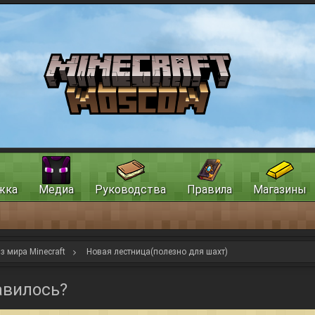
жка
Медиа
Руководства
Правила
Магазины
з мира Minecraft
Новая лестница(полезно для шахт)
авилось?