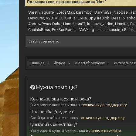
Пользователи, проголосовавшие за "Нет"
Sareth
squirrel
LordsMax
karambol
DarkneSs
Nappsel
azl
Devourer
V2014
GuiKKK
aFERRa
BpyHreJIbb
Desa15
soko
AndrewPeaceDuke
Hameleon87
krasava_vadim
Hranitel
Ele
ChainIsBoss
FoxSusRoot
__VoVking__
la_assassin
eBlank
59 голосов всего.
Главная
Форум
Minecraft Moscow
Интересное и
Нужна помощь?
Как пожаловаться на игрока?
Вы можете написать нам в
техническую поддержку
.
Я нашел баг/недочёт!
Сообщите об этом в нашу
техническую поддержку
.
Где купить скин/плащ?
Вы можете купить скин/плащ в
личном кабинете
.