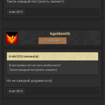
Нажмите, чтобы раскрыть...
Такое каждый построить сможет)
4 окт 2013
kgoldsmith
Подрядчик
trubi1212 сказал(а):
↑
В постройке нет не сего необычного!
Такое каждый построить сможет)
Но не каждый додуматься)
4 окт 2013