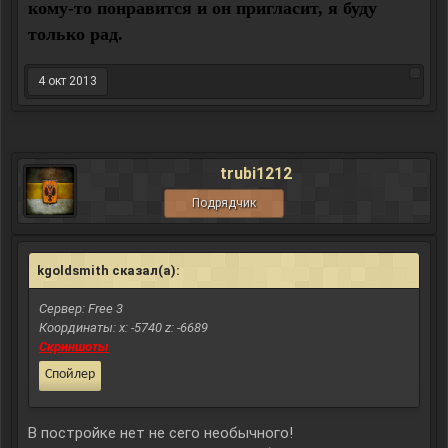
кому-то понравится и он пригласит, я буду
только рад.
4 окт 2013
trubi1212
Подрядчик
kgoldsmith сказал(а):
↑
Сервер: Free 3
Координаты: x: -5740 z: -6689
Скриншоты
Спойлер
В постройке нет не сего необычного!