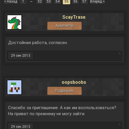
←
< Назад
1
52
53
54
55
56
57
Вперёд >
ScayTrase
Архитектор
Достойная работа, согласен.
29 сен 2013
oopsboobs
Подрядчик
Спасибо за приглашение. А как им воспользоваться?
На приват по прежнему не могу зайти.
29 сен 2013