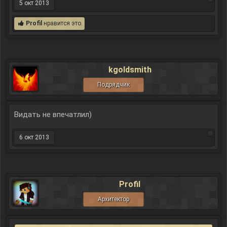
5 окт 2013
Profil
нравится это.
kgoldsmith
Подрядчик
Видать не впечатлил)
6 окт 2013
Profil
Архитектор