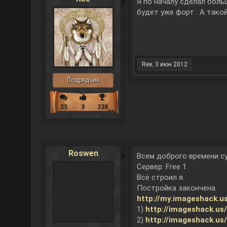
Я по началу сделал боль
будет уже форт . А тако
Ree
,
3 июн 2012
Подрядчик
25
3
238
Roswen
Всем доброго времени с
Сервер: Free 1.
Всё строил я.
Постройка закончена.
http://my.imageshack.u
1)
http://imageshack.u
2)
http://imageshack.u