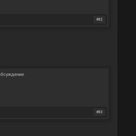
#82
обсуждение.
#83