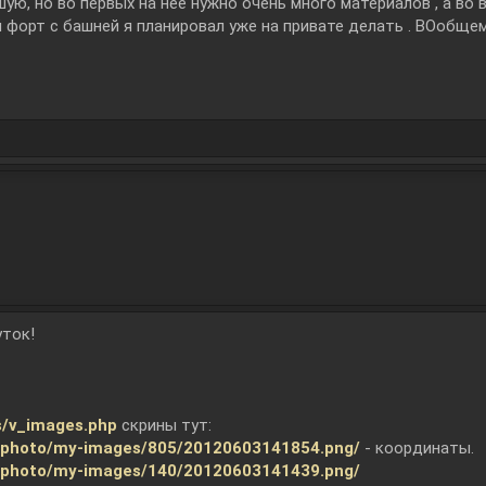
шую, но во первых на неё нужно очень много материалов , а во
й форт с башней я планировал уже на привате делать . ВОобще
уток!
s/v_images.php
скрины тут:
s/photo/my-images/805/20120603141854.png/
- координаты.
s/photo/my-images/140/20120603141439.png/