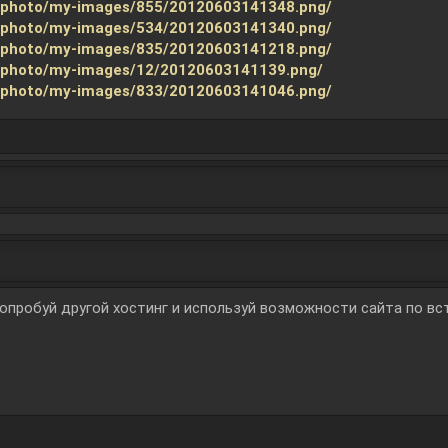
s/photo/my-images/855/20120603141348.png/
s/photo/my-images/534/20120603141340.png/
s/photo/my-images/835/20120603141218.png/
s/photo/my-images/12/20120603141139.png/
s/photo/my-images/833/20120603141046.png/
опробуй другой хостинг и используй возможности сайта по вс