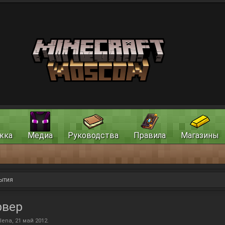
жка
Медиа
Руководства
Правила
Магазины
ытия
рвер
lena
,
21 май 2012
.