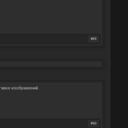
#89
тавке изображений.
#90