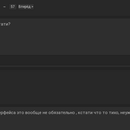
→
57
Вперёд >
тати?
рфейса это вообще не обязательно , кстати что то тихо, неу