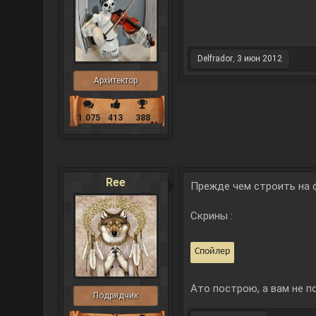
Delfrador
,
3 июн 2012
Архитектор
1.075
413
388
Ree
Прежде чем строить на ф
Скрины :
Спойлер
Ато построю, а вам не п
Подрядчик