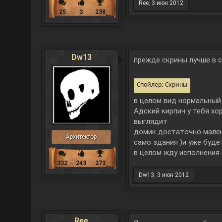
Ree
,
3 июн 2012
25
3
238
Dw13
прежде скрины лучше в 
Спойлер:
Скрины
в целом вид нормальный
Адский кирпич у тебя хо
выглядит
домик достаточно мален
Архитектор
само здания )и уже буд
в целом жду исполнения 
332
243
273
Dw13
,
3 июн 2012
Ree