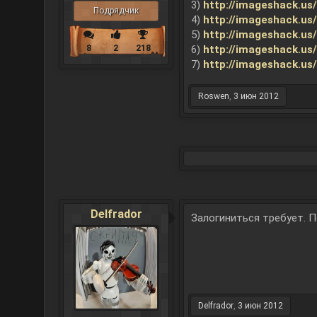
3)
http://imageshack.u
Подрядчик
4)
http://imageshack.u
5)
http://imageshack.u
8
2
218
6)
http://imageshack.u
7)
http://imageshack.u
Roswen
,
3 июн 2012
Delfrador
Залогиниться требует. П
Delfrador
,
3 июн 2012