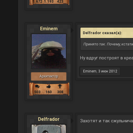
1.672
1.193
423
Eminem
Delfrador сказал(а):
↑
Принято так. Почему, кстат
Ну вдруг построят в креа
Eminem
,
3 июн 2012
Архитектор
503
160
308
Delfrador
Захотят и так сжульнича