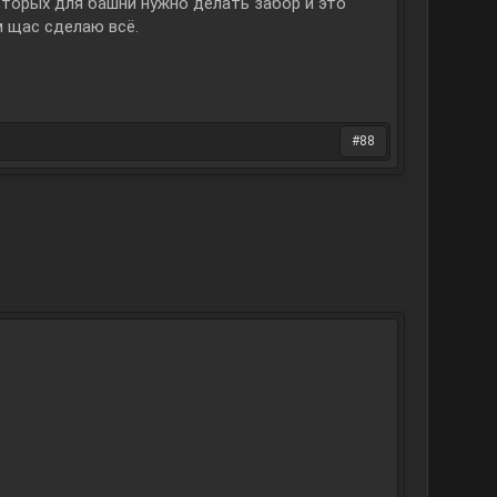
 вторых для башни нужно делать забор и это
м щас сделаю всё.
#88