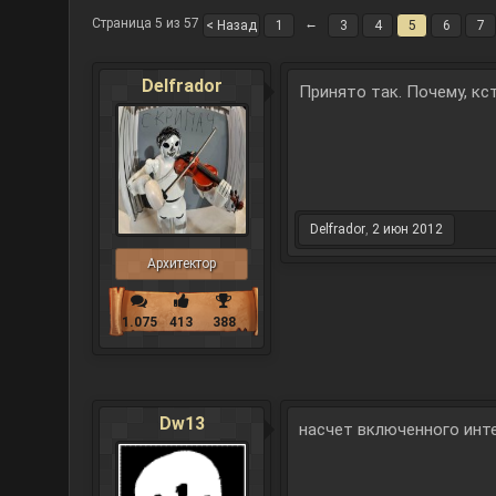
Страница 5 из 57
←
< Назад
1
3
4
5
6
7
Delfrador
Принято так. Почему, кс
Delfrador
,
2 июн 2012
Архитектор
1.075
413
388
Dw13
насчет включенного инте