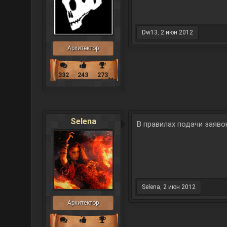
Dw13
,
2 июн 2012
Архитектор
332
243
273
Selena
В правилах подачи заяво
Selena
,
2 июн 2012
Архитектор