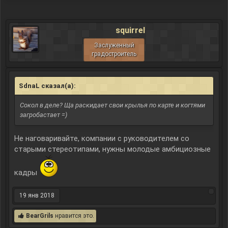
squirrel
Заслуженный
градостроитель
SdnaL сказал(а):
↑
Сокол в деле? Ща раскидает свои крылья по карте и когтями
загробастает =)
Не наговаривайте, компании с руководителем со
старыми стереотипами, нужны молодые амбициозные
кадры
19 янв 2018
BearGrils
нравится это.