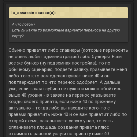
la_assassin сказал(а):
↑
А что потом?
Есть ли какие то возможные варианты переноса на другую
карту?
Обычно приватят либо спавнеры (которые переносить
не очень любит администрация) либо бункеры. Если
все же бункер (ну подземная постройка), то по
обычному сценарию, подаете заявку, призываете меня
либо того кто вам сделал приват ниже 40 и он
подтверждает то что перенос одобряет. А дальше
уже, если такая глубина не нужна и можно обойтись
выше 40 уровня - в заявке на перенос указываете
корды своего привата, если ниже 40 по прежнему
актуально - тогда либо вы находите кого-то с
правами приватить ниже 40 и он вам приватит либо по
старой схеме, заказываете услугу у нас, то есть
оплачиваете площадь создания привата плюс
стоимость разовой услуги по привату ниже 40.