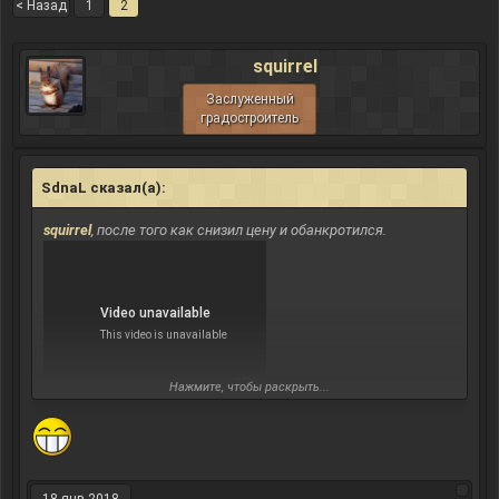
< Назад
1
2
squirrel
Заслуженный
градостроитель
SdnaL сказал(а):
↑
squirrel
, после того как снизил цену и обанкротился.
Нажмите, чтобы раскрыть...