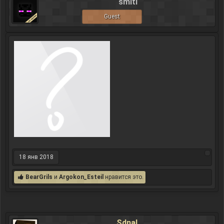
smiti
Guest
18 янв 2018
BearGrils
и
Argokon_Esteil
нравится это.
SdnaL