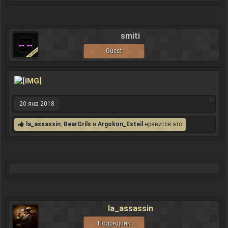
smiti
Guest
20 янв 2018
la_assassin
,
BearGrils
и
Argokon_Esteil
нравится это.
la_assassin
Подрядчик