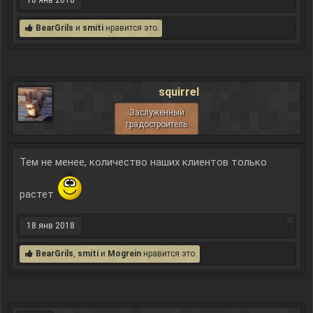
18 янв 2018
BearGrils
и
smiti
нравится это.
squirrel
Заслуженный
градостроитель
Тем не менее, количество наших клиентов только
растет
18 янв 2018
BearGrils
,
smiti
и
Mogrein
нравится это.