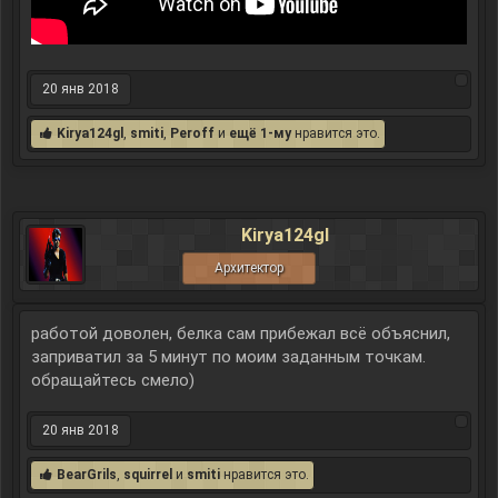
20 янв 2018
Kirya124gl
,
smiti
,
Peroff
и
ещё 1-му
нравится это.
Kirya124gl
Архитектор
работой доволен, белка сам прибежал всё объяснил,
заприватил за 5 минут по моим заданным точкам.
обращайтесь смело)
20 янв 2018
BearGrils
,
squirrel
и
smiti
нравится это.