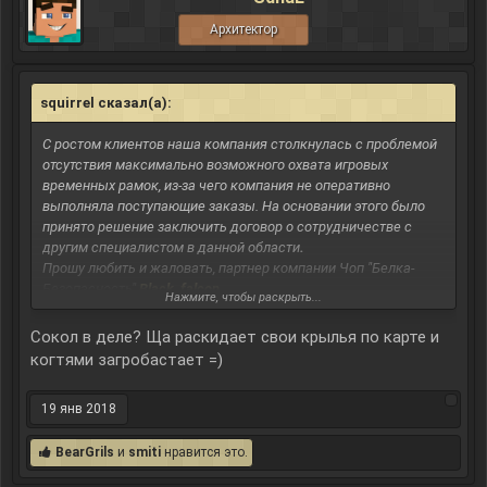
Архитектор
squirrel сказал(а):
↑
С ростом клиентов наша компания столкнулась с проблемой
отсутствия максимально возможного охвата игровых
временных рамок, из-за чего компания не оперативно
выполняла поступающие заказы. На основании этого было
принято решение заключить договор о сотрудничестве с
другим специалистом в данной области
.
Прошу любить и жаловать, партнер компании Чоп "Белка-
Безопасность"
Black_falcon
Нажмите, чтобы раскрыть...
Сокол в деле? Ща раскидает свои крылья по карте и
когтями загробастает =)
19 янв 2018
BearGrils
и
smiti
нравится это.