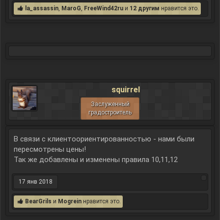
la_assassin
,
MaroG
,
FreeWind42ru
и
12 другим
нравится это.
squirrel
Заслуженный
градостроитель
В связи с клиентоориентированностью - нами были
пересмотрены цены!
Так же добавлены и изменены правила 10,11,12
17 янв 2018
BearGrils
и
Mogrein
нравится это.