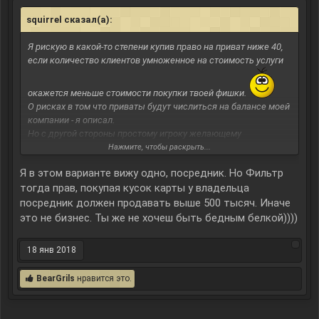
squirrel сказал(а):
↑
Я рискую в какой-то степени купив право на приват ниже 40,
если количество клиентов умноженное на стоимость услуги
окажется меньше стоимости покупки твоей фишки.
О рисках в том что приваты будут числиться на балансе моей
компании - я описал.
Но с другой стороны простому игроку желающему
заприватить просто 1 спавнер ниже 40 - нет смысла тратить
Нажмите, чтобы раскрыть...
500к из-за этого, точнее не рационально. Поэтому моя
Я в этом варианте вижу одно, посредник. Но Фильтр
компания рискуя отчасти предоставляет таким игрокам свои
тогда прав, покупая кусок карты у владельца
посредник должен продавать выше 500 тысяч. Иначе
услуги
это не бизнес. Ты же не хочеш быть бедным белкой))))
18 янв 2018
BearGrils
нравится это.