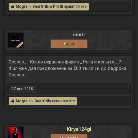
Mogrein
,
BearGrils
и
Profil
нравится это.
smiti
Guest
Ээээээ..... Какая охранная фирма ,, Рога и копыта ,, ?
Фил уже дал предложение за 500 тысяч и до бедрока.
Ээээээ....
17 янв 2018
Mogrein
и
BearGrils
нравится это.
Kirya124gl