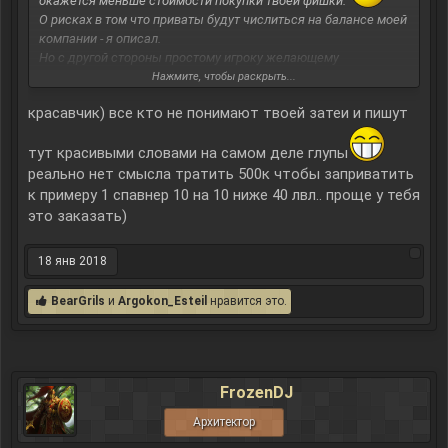
окажется меньше стоимости покупки твоей фишки.
О рисках в том что приваты будут числиться на балансе моей
компании - я описал.
Но с другой стороны простому игроку желающему
заприватить просто 1 спавнер ниже 40 - нет смысла тратить
Нажмите, чтобы раскрыть...
500к из-за этого, точнее не рационально. Поэтому моя
красавчик) все кто не понимают твоей затеи и пишут
компания рискуя отчасти предоставляет таким игрокам свои
тут красивыми словами на самом деле глупы
услуги
реально нет смысла тратить 500к чтобы заприватить
к примеру 1 спавнер 10 на 10 ниже 40 лвл.. проще у тебя
это заказать)
18 янв 2018
BearGrils
и
Argokon_Esteil
нравится это.
FrozenDJ
Архитектор