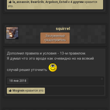
la_assassin
,
BearGrils
,
Argokon_Esteil
и
4 другим
нравится
это.
squirrel
Заслуженный
градостроитель
Дополнил правила и условия - 13-м правилом.
Я думал что это вроде как очевидно но на всякий
случай решил уточнить
18 янв 2018
Mogrein
нравится это.