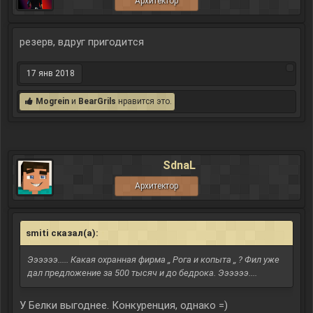
Архитектор
резерв, вдруг пригодится
17 янв 2018
Mogrein
и
BearGrils
нравится это.
SdnaL
Архитектор
smiti сказал(а):
↑
Ээээээ..... Какая охранная фирма ,, Рога и копыта ,, ? Фил уже
дал предложение за 500 тысяч и до бедрока. Ээээээ....
У Белки выгоднее. Конкуренция, однако =)