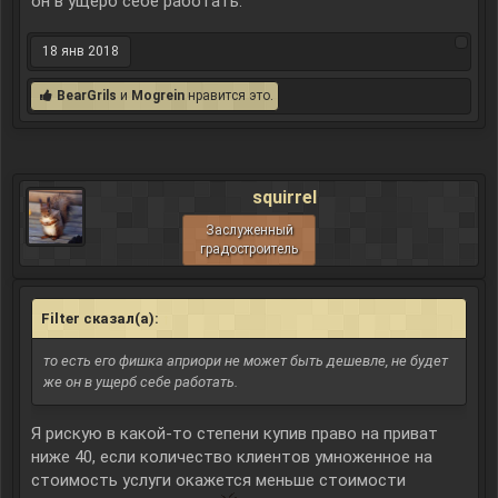
он в ущерб себе работать.
18 янв 2018
BearGrils
и
Mogrein
нравится это.
squirrel
Заслуженный
градостроитель
Filter сказал(а):
↑
то есть его фишка априори не может быть дешевле, не будет
же он в ущерб себе работать.
Я рискую в какой-то степени купив право на приват
ниже 40, если количество клиентов умноженное на
стоимость услуги окажется меньше стоимости