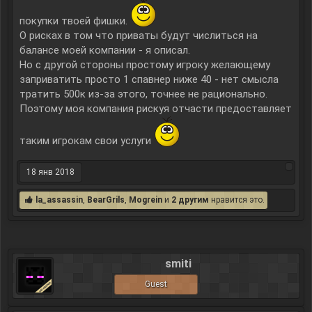
покупки твоей фишки.
О рисках в том что приваты будут числиться на
балансе моей компании - я описал.
Но с другой стороны простому игроку желающему
заприватить просто 1 спавнер ниже 40 - нет смысла
тратить 500к из-за этого, точнее не рационально.
Поэтому моя компания рискуя отчасти предоставляет
таким игрокам свои услуги
18 янв 2018
la_assassin
,
BearGrils
,
Mogrein
и
2 другим
нравится это.
smiti
Guest