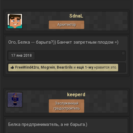
SdnaL
Архитектор
Ого, Белка -- барыга?)) Банчит запретным плодом =)
17 янв 2018
FreeWind42ru
,
Mogrein
,
BearGrils
и
ещё 1-му
нравится это.
keeperd
Заслуженный
градостроитель
Белка предприниматель, а не барыга.)