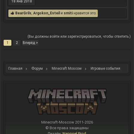
18 янв 2018
BearGrils
,
Argokon_Esteil
и
smiti
нравится это.
(Вы должны войти или зарегистрироваться, чтобы ответить.)
1
2
Вперёд >
Главная
Форум
Minecraft Moscow
Игровые события
Minecraft-Moscow 2011-
2026
© Все права защищены
Дизайн:
Nappsel Prod.