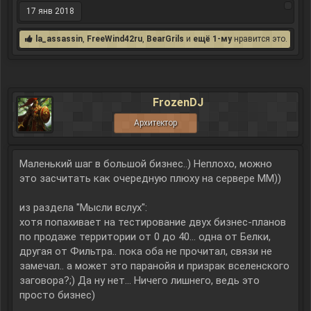
17 янв 2018
la_assassin
,
FreeWind42ru
,
BearGrils
и
ещё 1-му
нравится это.
FrozenDJ
Архитектор
Маленький шаг в большой бизнес..) Неплохо, можно
это засчитать как очередную плюху на сервере ММ))
из раздела "Мысли вслух":
хотя попахивает на тестирование двух бизнес-планов
по продаже территории от 0 до 40... одна от Белки,
другая от Фильтра.. пока оба не прочитал, связи не
замечал.. а может это паранойя и призрак вселенского
заговора?;) Да ну нет... Ничего лишнего, ведь это
просто бизнес)