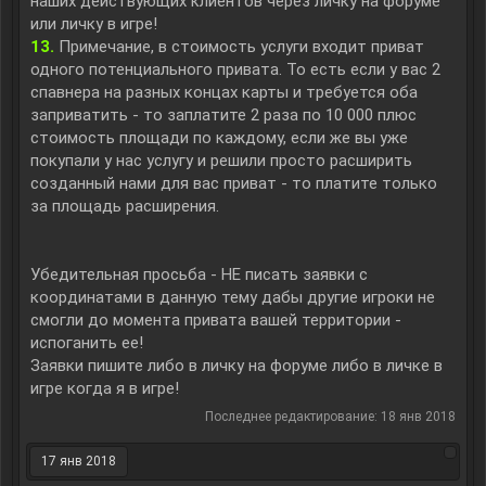
наших действующих клиентов через личку на форуме
или личку в игре!
13.
Примечание, в стоимость услуги входит приват
одного потенциального привата. То есть если у вас 2
спавнера на разных концах карты и требуется оба
заприватить - то заплатите 2 раза по 10 000 плюс
стоимость площади по каждому, если же вы уже
покупали у нас услугу и решили просто расширить
созданный нами для вас приват - то платите только
за площадь расширения.
Убедительная просьба - НЕ писать заявки с
координатами в данную тему дабы другие игроки не
смогли до момента привата вашей территории -
испоганить ее!
Заявки пишите либо в личку на форуме либо в личке в
игре когда я в игре!
Последнее редактирование:
18 янв 2018
17 янв 2018