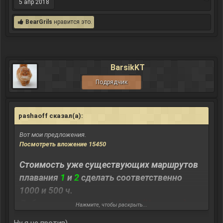
5 апр 2018
BearGrils
нравится это.
BarsikKT
Подрядчик
pashaoff сказал(а):
↑
Вот мои предложения.
Посмотреть вложение 15450
Стоимость уже существующих маршрутов
плавания
1
и
2
сделать соответственно
1000 и 500 ч.
Добавить маршруты
1, 2, 3, 4 (Кеттария)
.
Нажмите, чтобы раскрыть...
Маршрут
1
- 500 ч.,
2, 3, 4
- 1000 ч.