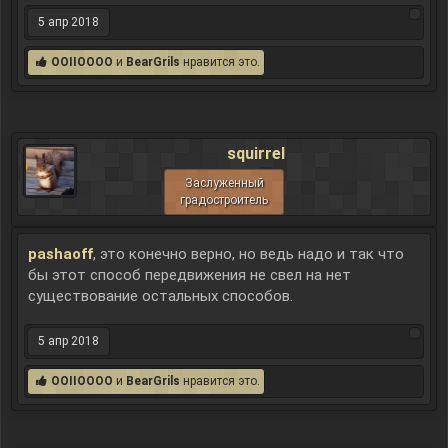
5 апр 2018
OOIIOOOO
и
BearGrils
нравится это.
squirrel
Заслуженный
градостроитель
pashaoff
, это конечно верно, но ведь надо и так что
бы этот способ передвижения не свел на нет
существование остальных способов.
5 апр 2018
OOIIOOOO
и
BearGrils
нравится это.