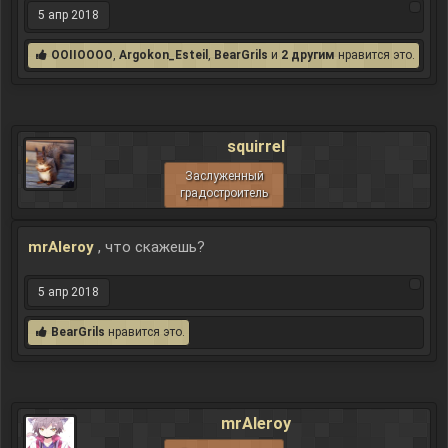
5 апр 2018
OOIIOOOO
,
Argokon_Esteil
,
BearGrils
и
2 другим
нравится это.
squirrel
Заслуженный
градостроитель
mrAleroy
, что скажешь?
5 апр 2018
BearGrils
нравится это.
mrAleroy