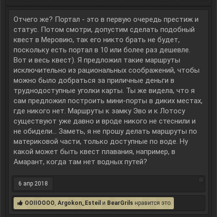
Отчего же? Портал - это в первую очередь престиж и
статус. Потом смотри, допустим сделать подобный
квест в Меровию, так его никто брать не будет,
поскольку есть портал в 10 или более раз дешевле.
Вот и весь квест). Я предложил такие маршруты
исключительно из рациональных соображений, чтобы
можно было добраться за приличные деньги в
труднодоступные уголки карты. Ты же видела, что я
сам предложил построить мини-порты в диких местах,
где никого нет. Маршруты к замку Эво и к Лотосу
существуют уже давно и вроде никого не стеснили и
не обидели... Заметь, я не прошу делать маршруты по
материковой части, только доступные по воде. Ну
какой может быть квест плавания, например, в
Амарант, когда там нет водных путей?
6 апр 2018
OOIIOOOO
,
Argokon_Esteil
и
BearGrils
нравится это.