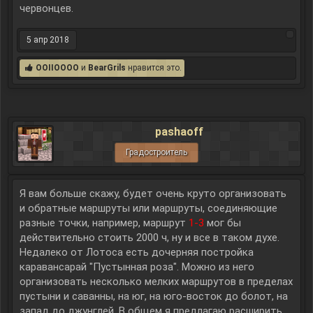
червонцев.
5 апр 2018
OOIIOOOO
и
BearGrils
нравится это.
pashaoff
Градостроитель
Я вам больше скажу, будет очень круто организовать
и обратные маршруты или маршруты, соединяющие
разные точки, например, маршрут
1-3
мог бы
действительно стоить 2000 ч, ну и все в таком духе.
Недалеко от Лотоса есть дочерняя постройка
каравансарай "Пустынная роза". Можно из него
организовать несколько мелких маршрутов в пределах
пустыни и саванны, на юг, на юго-восток до болот, на
запад до джунглей. В общем я предлагаю расширить