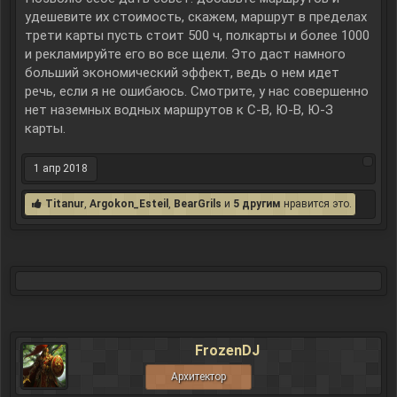
удешевите их стоимость, скажем, маршрут в пределах
трети карты пусть стоит 500 ч, полкарты и более 1000
и рекламируйте его во все щели. Это даст намного
больший экономический эффект, ведь о нем идет
речь, если я не ошибаюсь. Смотрите, у нас совершенно
нет наземных водных маршрутов к С-В, Ю-В, Ю-З
карты.
1 апр 2018
Titanur
,
Argokon_Esteil
,
BearGrils
и
5 другим
нравится это.
FrozenDJ
Архитектор