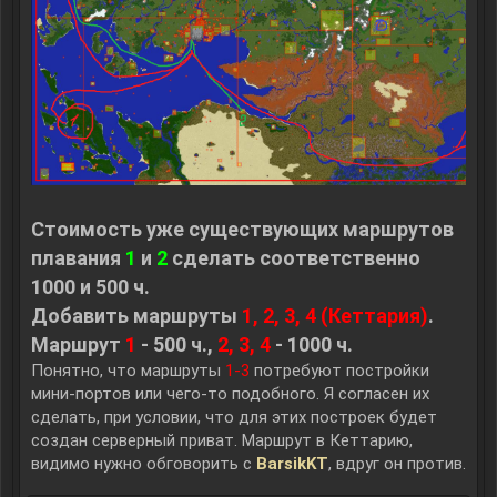
Стоимость уже существующих маршрутов
плавания
1
и
2
сделать соответственно
1000 и 500 ч.
Добавить маршруты
1, 2, 3, 4 (Кеттария)
.
Маршрут
1
- 500 ч.,
2, 3, 4
- 1000 ч.
Понятно, что маршруты
1-3
потребуют постройки
мини-портов или чего-то подобного. Я согласен их
сделать, при условии, что для этих построек будет
создан серверный приват. Маршрут в Кеттарию,
видимо нужно обговорить с
BarsikKT
, вдруг он против.