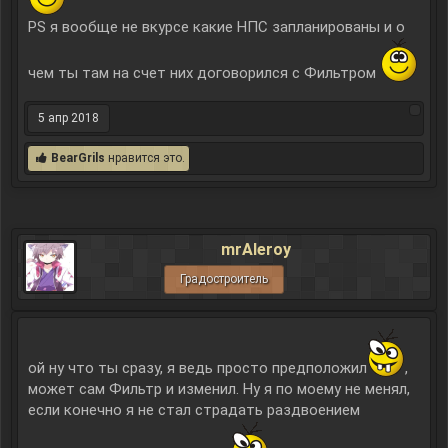
PS я вообще не вкурсе какие НПС запланированы и о
чем ты там на счет них договорился с Фильтром
5 апр 2018
BearGrils
нравится это.
mrAleroy
Градостроитель
ой ну что ты сразу, я ведь просто предположил
,
может сам Фильтр и изменил. Ну я по моему не менял,
если конечно я не стал страдать раздвоением