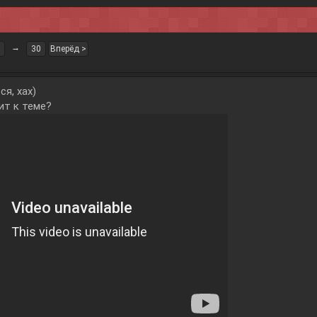
→
30
Вперёд >
ся, хах)
ит к теме?