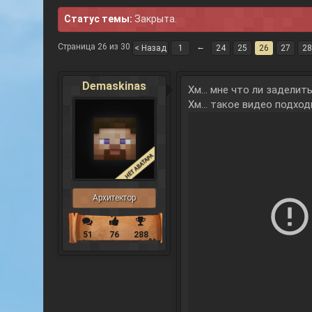
Статус темы:
Закрыта.
Страница 26 из 30
←
< Назад
1
24
25
26
27
28
Demaskinas
Хм... мне что ли заделить
Хм... такое видео подход
Архитектор
51
76
288