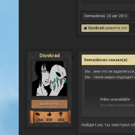
Demaskinas
,
23 авг 2013
Diovkrad
нравится это.
Diovkrad
Demaskinas сказал(а):
↑
Хм... мне что ли заделиться,
Хм... такое видео подходит 
Архитектор
1.284
459
403
пойдет,но ты смотрел о