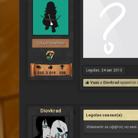
Градостроитель
Legolas
,
24 авг 2013
2.555
3.019
508
Vaas
и
Diovkrad
нравится э
Diovkrad
Legolas сказал(а):
↑
Извините за оффтоп, но мн