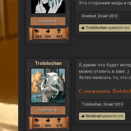
Это сторонние моды и пр
Diovkrad
,
24 авг 2013
Архитектор
Trololochan
нравится это.
1.284
459
403
Trololochan
Я думаю что будет интер
можно утопить в лаве...)
Хотел написать то, что с
С уважением, Trololoc
Trololochan
,
24 авг 2013
Архитектор
Diovkrad
нравится это.
480
493
378