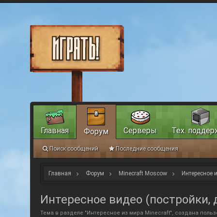
Главная
Серверы
Тех. поддер
Форум
Поиск сообщений
Последние сообщения
Главная
Форум
Minecraft Moscow
Интересное и
Интересное видео (постройки, д
Тема в разделе "
Интересное из мира Minecraft
", создана поль