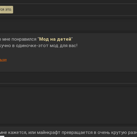
ся это.
о мне понравился "
Мод на детей
"
кучно в одиночке-этот мод для вас!
han
 мне кажется, или майнкрафт превращается в очень крутую ра