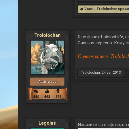
Vaas
и
Trololochan
нравит
Trololochan
Я не фанат Lololoshk"и, н
Очень интересно. Кому с
С уважением, Trololoc
Trololochan
,
24 авг 2013
Архитектор
480
493
378
Legolas
Извините за оффтоп, но