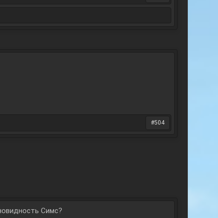
#504
зновидность Симс?