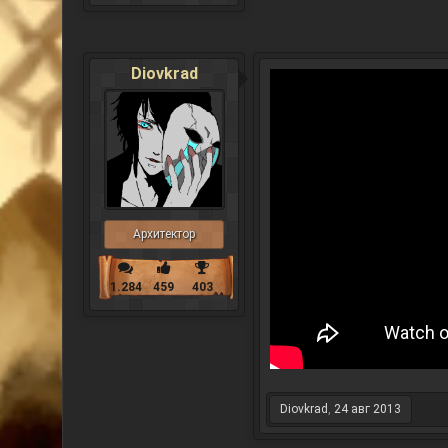
Diovkrad
Архитектор
1.284
459
403
Diovkrad
,
24 авг 2013