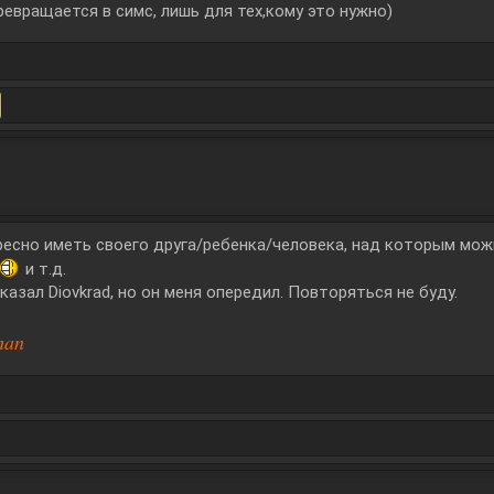
евращается в симс, лишь для тех,кому это нужно)
есно иметь своего друга/ребенка/человека, над которым можн
и т.д.
казал Diovkrad, но он меня опередил. Повторяться не буду.
han