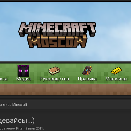
жка
Медиа
Руководства
Правила
Магазины
з мира Minecraft
евайсы...)
зователем
Filter
,
9 июн 2011
.