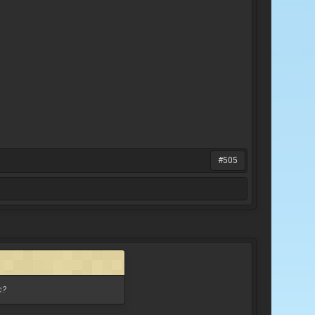
#505
с?