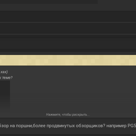
 хах)
к теме?
Нажмите, чтобы раскрыть...
бзор на поршни,более продвинутых обзорщиков? например PG5 