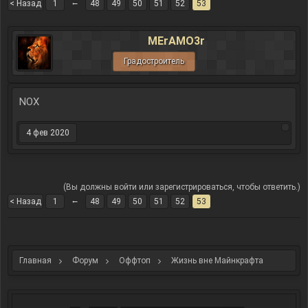
←
< Назад
1
48
49
50
51
52
53
MErAMO3r
Градостроитель
NOX
4 фев 2020
(Вы должны войти или зарегистрироваться, чтобы ответить.)
←
< Назад
1
48
49
50
51
52
53
Главная
Форум
Оффтоп
Жизнь вне Майнкрафта