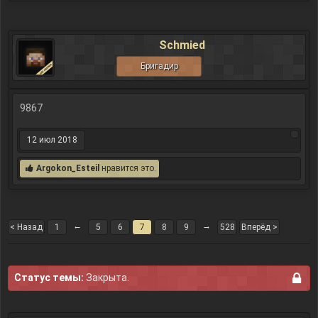
Schmied
Бригадир
9867
12 июл 2018
Argokon_Esteil
нравится это.
←
→
< Назад
1
5
6
7
8
9
528
Вперёд >
Статус темы:
Закрыта.