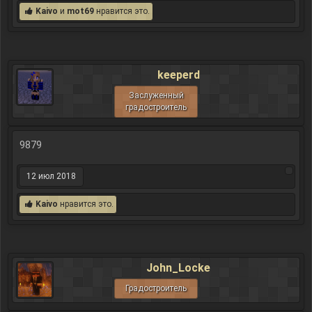
Kaivo
и
mot69
нравится это.
keeperd
Заслуженный
градостроитель
9879
12 июл 2018
Kaivo
нравится это.
John_Locke
Градостроитель