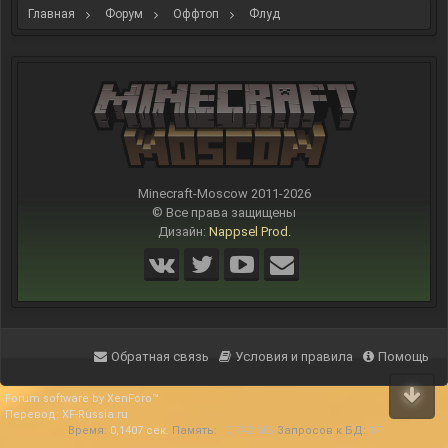
Главная
Форум
Оффтоп
Флуд
Minecraft-Moscow 2011-
2026
© Все права защищены
Дизайн:
Nappsel Prod.
Обратная связь
Условия и правила
Помощь
Forum software by XenForo™
Перевод:
XF-Russia.ru
Время:
0,1407 сек.
Память:
10,742 МБ
Запросов к БД:
17