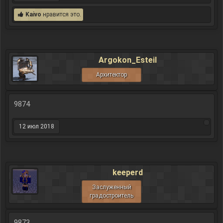
Kaivo
нравится это.
Argokon_Esteil
Архитектор
9874
12 июл 2018
keeperd
Заслуженный
градостроитель
9873