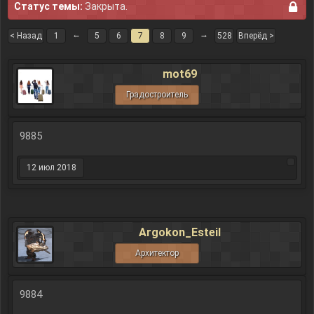
Статус темы:
Закрыта.
←
→
< Назад
1
5
6
7
8
9
528
Вперёд >
mot69
Градостроитель
9885
12 июл 2018
Argokon_Esteil
Архитектор
9884