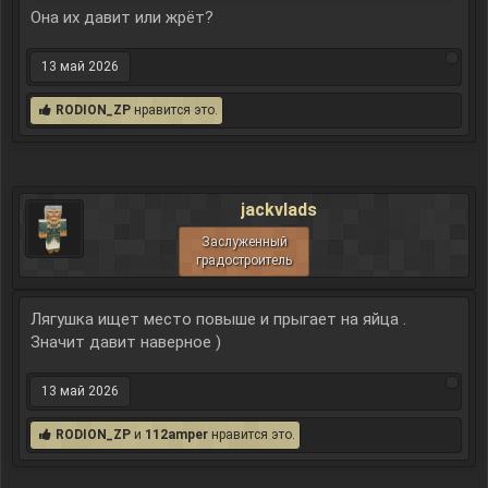
Она их давит или жрёт?
13 май 2026
RODION_ZP
нравится это.
jackvlads
Заслуженный
градостроитель
Лягушка ищет место повыше и прыгает на яйца .
Значит давит наверное )
13 май 2026
RODION_ZP
и
112amper
нравится это.