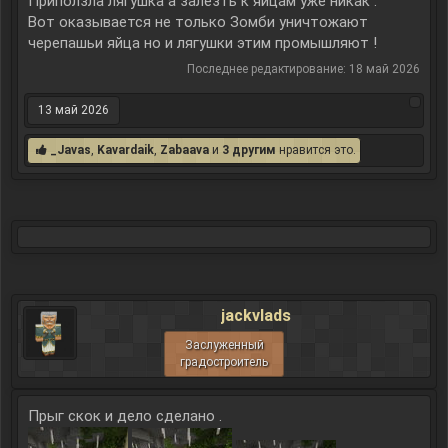
Приползла лягушка а залезть к яйцам уже никак .
Вот оказывается не только Зомби уничтожают
черепашьи яйца но и лягушки этим промышляют !
Последнее редактирование:
18 май 2026
13 май 2026
_Javas
,
Kavardaik
,
Zabaava
и
3 другим
нравится это.
jackvlads
Заслуженный
градостроитель
Прыг скок и дело сделано .