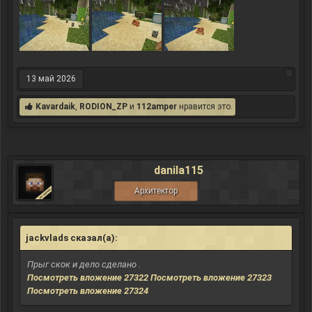
13 май 2026
Kavardaik
,
RODION_ZP
и
112amper
нравится это.
danila115
Архитектор
jackvlads сказал(а):
↑
Прыг скок и дело сделано .
Посмотреть вложение 27322
Посмотреть вложение 27323
Посмотреть вложение 27324