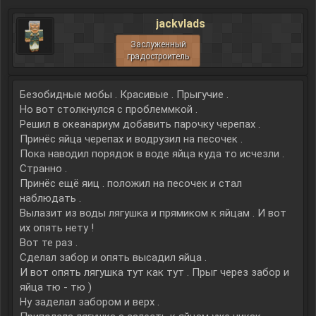
jackvlads
Заслуженный
градостроитель
Безобидные мобы . Красивые . Прыгучие .
Но вот столкнулся с проблеммкой .
Решил в океанариум добавить парочку черепах .
Принёс яйца черепах и водрузил на песочек .
Пока наводил порядок в воде яйца куда то исчезли .
Странно .
Принёс ещё яиц . положил на песочек и стал
наблюдать .
Вылазит из воды лягушка и прямиком к яйцам . И вот
их опять нету !
Вот те раз .
Сделал забор и опять высадил яйца .
И вот опять лягушка тут как тут . Прыг через забор и
яйца тю - тю )
Ну заделал забором и верх .