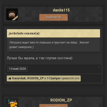
danila115
Архитектор
jackvlads сказал(а):
↑
Лягушка ищет место повыше и прыгает на яйца . Значит
давит наверное )
Лучше бы жрала, а так глупая скотина)
14 май 2026
Kavardaik
,
RODION_ZP
и
112amper
нравится это.
RODION_ZP