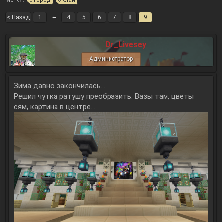
Метки:
город
клан
←
< Назад
1
4
5
6
7
8
9
Dr_Livesey
Администратор
Зима давно закончилась...
Решил чутка ратушу преобразить. Вазы там, цветы
сям, картина в центре....