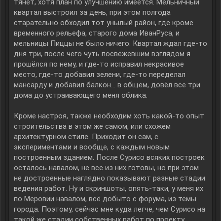
тянет, хотя план по улучшению имеется. Мельничный
квартал выстроил за день, при этом полгода
старательно обходил тот унылый район, где кроме
временного рельефа, старого дома ИванРуса, и
мельницы Пиццы не было ничего. Квартал ждал где-то
дня три, после чего чуть посвежевшим взглядом я
прошёлся по нему, и где-то исправил некрасивое
место, где-то добавил зелени, где-то переделал
мансарду и добавил балкон… в общем, довёл все три
дома до устраивающего меня облика.
Кроме настроя, также необходим хоть какой-то опыт
строительства в этом же самом, или схожем
архитектурном стиле. Приходит он сам, с
экспериментами и вообще, с каждым новым
построенным зданием. После Сурисо всяких построек
осталось навалом, не все из них готовы, но при этом
не достроенные наглядно показывают разные стадии
ведения работ. Ну и скриншоты, опять-таки, у меня их
по Меровии навалом, всё добыто с форума, из темы
города. Поэтому, сейчас мне куда легче, чем Сурисо на
такой же стадии собственных работ по проекту.