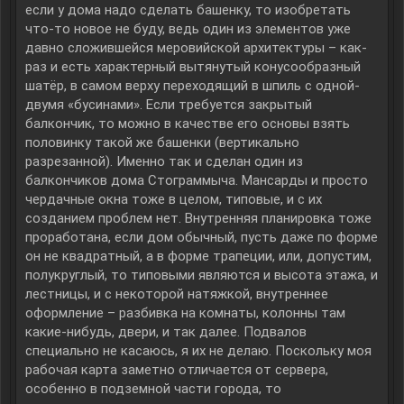
если у дома надо сделать башенку, то изобретать
что-то новое не буду, ведь один из элементов уже
давно сложившейся меровийской архитектуры – как-
раз и есть характерный вытянутый конусообразный
шатёр, в самом верху переходящий в шпиль с одной-
двумя «бусинами». Если требуется закрытый
балкончик, то можно в качестве его основы взять
половинку такой же башенки (вертикально
разрезанной). Именно так и сделан один из
балкончиков дома Стограммыча. Мансарды и просто
чердачные окна тоже в целом, типовые, и с их
созданием проблем нет. Внутренняя планировка тоже
проработана, если дом обычный, пусть даже по форме
он не квадратный, а в форме трапеции, или, допустим,
полукруглый, то типовыми являются и высота этажа, и
лестницы, и с некоторой натяжкой, внутреннее
оформление – разбивка на комнаты, колонны там
какие-нибудь, двери, и так далее. Подвалов
специально не касаюсь, я их не делаю. Поскольку моя
рабочая карта заметно отличается от сервера,
особенно в подземной части города, то