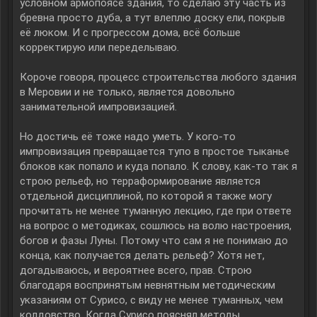
условном армопоясе здания, то сделаю эту часть из
бревна просто дуба, а тут влеплю доску ели, покрыв
её люком. И с прогрессом дома, всё больше
корректирую или переделываю.
Короче говоря, процесс строительства любого здания
в Меровии и не только, является довольно
занимательной импровизацией.
Но достичь её тоже надо уметь. У кого-то
импровизация превращается тупо в простое тыканье
блоков как попало и куда попало. К слову, как-то так я
строю рельеф, но терраформирование является
отдельной дисциплиной, по которой я также могу
прочитать не менее туманную лекцию, где при ответе
на вопрос о методиках, сошлюсь на волю настроения,
богов и фазы Луны. Потому что сам я не понимаю до
конца, как получается делать рельеф? Хотя нет,
догадываюсь, и вероятнее всего, прав. Строю
благодаря воспринятым невнятным методическим
указаниям от Сурисо, с виду не менее туманных, чем
колдовство. Когда Сурисо пояснял методы