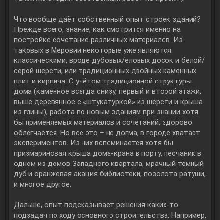
Что вообще даёт собственный опыт строек зданий?
Прежде всего, знание, как смотрится именно на
постройке сочетание различных материалов. Из
таковых в Меровии некоторые уже являются
классическими, вроде дубовых/еловых досок и белой/
серой шерсти, или традиционных двойных каменных
плит и кирпича. С учётом традиционной структуры
дома (каменное всегда снизу, первый и второй этажи,
выше деревянное с «штукатуркой» из шерсти и крыша
из глины), работа по новым зданиям при знании хотя
бы применяемых материалов и сочетаний, здорово
облегчается. Но всё это – не догма, в городе хватает
экспериментов. Из них вспоминается хотя бы
призмариновая крыша дома-крана в порту, песчаник в
одном из домов Западного квартала, мрачный тёмный
дуб и оранжевая акация библиотеки, позолота ратуши,
и многое другое.
Дальше, опыт подсказывает решения каких-то
подзадач по ходу основного строительства. Например,