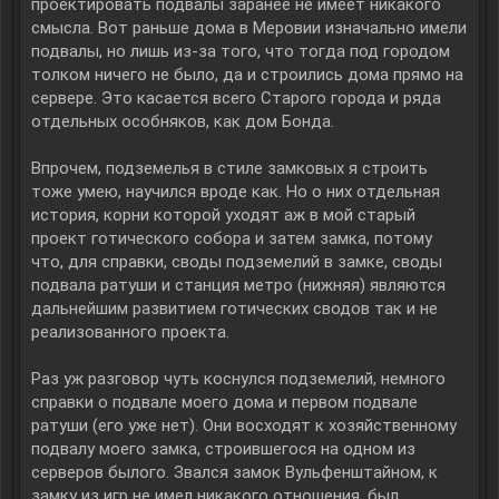
проектировать подвалы заранее не имеет никакого
смысла. Вот раньше дома в Меровии изначально имели
подвалы, но лишь из-за того, что тогда под городом
толком ничего не было, да и строились дома прямо на
сервере. Это касается всего Старого города и ряда
отдельных особняков, как дом Бонда.
Впрочем, подземелья в стиле замковых я строить
тоже умею, научился вроде как. Но о них отдельная
история, корни которой уходят аж в мой старый
проект готического собора и затем замка, потому
что, для справки, своды подземелий в замке, своды
подвала ратуши и станция метро (нижняя) являются
дальнейшим развитием готических сводов так и не
реализованного проекта.
Раз уж разговор чуть коснулся подземелий, немного
справки о подвале моего дома и первом подвале
ратуши (его уже нет). Они восходят к хозяйственному
подвалу моего замка, строившегося на одном из
серверов былого. Звался замок Вульфенштайном, к
замку из игр не имел никакого отношения, был