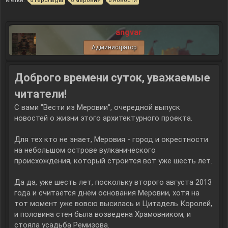
Метки:
герольды
меровия
новости
angvar
Администратор
Доброго времени суток, уважаемые
читатели!
С вами "Вести из Меровии", очередной выпуск
новостей о жизни этого архитектурного проекта.
Для тех кто не знает, Меровия - город и окрестности
на небольшом острове вулканического
происхождения, который строится вот уже шесть лет.
Да да, уже шесть лет, поскольку второго августа 2013
года и считается днём основания Меровии, хотя на
тот момент уже вовсю высилась и Цитадель Королей,
и половина стен была возведена Храмовником, и
стояла усадьба Ремизова.