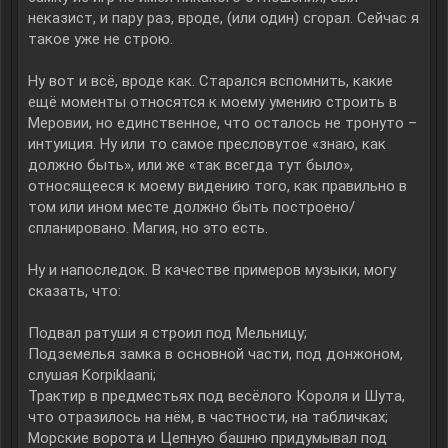
неказист, и пару раз, вроде, (или один) сгорал. Сейчас я
такое уже не строю.
Ну вот и всё, вроде как. Старался вспомнить, какие
ещё моменты относятся к моему умению строить в
Меровии, но единственное, что осталось не тронуто –
интуиция. Ну или то самое пресловутое «знаю, как
должно быть», или же «так всегда тут было»,
относящееся к моему видению того, как правильно в
том или ином месте должно быть построено/
спланировано. Магия, но это есть.
Ну и напоследок. В качестве примеров музыки, могу
сказать, что:
Подвал ратуши я строил под Мельницу;
Подземелья замка в основной части, под донжоном,
слушая Korpiklaani;
Трактир в предместьях под весёлого Короля и Шута,
что отразилось на нём, в частности, на табличках;
Морские ворота и Цепную башню придумывал под