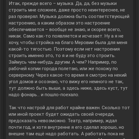
Итак, прежде всего – музыка. Да, да, без музыки
строить мне сложнее, даже просто неинтереснее, не
раз проверял. Музыка должна быть соответствующей
настроению, а каким образом это настроение
обеспечивается – вообще не знаю, и скорее всего,
никак. Само как-то появляется и исчезает. Ну а я не
хочу, чтобы стройка на благо Меровии была для меня
какой-то тягостью. Поэтому если нет настроения
строить именно это, то я и не буду это строить.
Займусь чем-нибудь другим. А чем? Например, по
рабочей копии города полетаю, или же похожу по
серверному. Через какое-то время я смотрю на некий
угол домов и осознаю, что вижу его немного не так,
тут должно быть выше, а здесь ниже, здесь куст, тут
надо фонарь… и пошло-поехало.
Так что настрой для работ крайне важен. Сколько тот
или иной проект будет ожидать своей очереди,
предсказать невозможно. Театр, например, ждал
почти год, и хотя внутренне я его сделал хорошо, но
внешне там ещё надо работать. А работать пока не