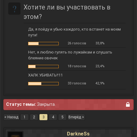
?
Хотите ли вы участвовать в
этом?
Да, я пойду и убью каждого, кто встанет на моем
пути!
26 голосов
33,8%
Нет, я люблю гулять по лужайкам и слушать
блеяние овечек
18 голосов
23,4%
ХАЛК УБИВАТЬ!!11
33 голосов
42,9%
Статус темы:
Закрыта.
< Назад
1
2
3
4
5
Вперёд >
DarkneSs