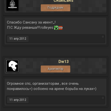
CRuelLaRs
Подрядчик
Спасибо Сансану за ивент,,!
П.С Жду реванша!!!:rolleyes:
11 апр 2012
Dw13
Архитектор
Огромное спс, организаторам , все очень
понравилось=) осбоено на арене борьба на луках=)
11 апр 2012