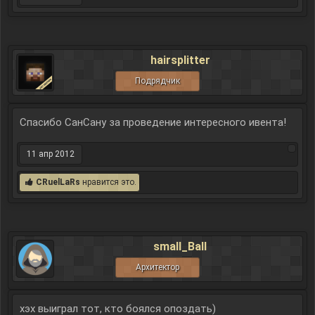
hairsplitter
Подрядчик
Спасибо СанСану за проведение интересного ивента!
11 апр 2012
CRuelLaRs
нравится это.
small_Ball
Архитектор
хэх выиграл тот, кто боялся опоздать)