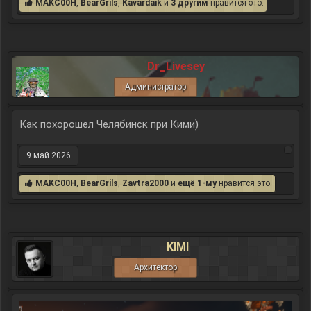
MAKC00H
,
BearGrils
,
Kavardaik
и
3 другим
нравится это.
Dr_Livesey
Администратор
Как похорошел Челябинск при Кими)
9 май 2026
MAKC00H
,
BearGrils
,
Zavtra2000
и
ещё 1-му
нравится это.
KIMI
Архитектор