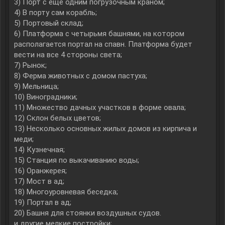
3) Порт с еще одним погрузочным краном;
4) В порту сам корабль;
5) Портовый склад;
6) Платформа с четырьмя башнями, на котором
располагается портал на спавн. Платформа будет
вести на все 4 стороны света;
7) Рынок;
8) Ферма животных с домом пастуха;
9) Мельница;
10) Виноградники;
11) Множество дачных участков в форме овала;
12) Склон белых цветов;
13) Несколько основных жилых домов из кирпича и
меди;
14) Кузнечная;
15) Станция по выкачиванию воды;
16) Оранжерея;
17) Мост в ад;
18) Многоуровневая беседка;
19) Портал в ад;
20) Башня для стоянки воздушных судов.
и другие мелкие постройки;