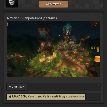
Архитектор
А теперь направимся дальше)
9 май 2026
MAKC00H
,
Kavardaik
,
Kadi
и
ещё 1-му
нравится это.