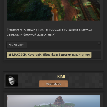
Первое что видит гость города это дорога между
рынком и фермой животных)
9 май 2026
MAKC00H
,
Kavardaik
,
tiltushka
и
3 другим
нравится это.
KIMI
Архитектор