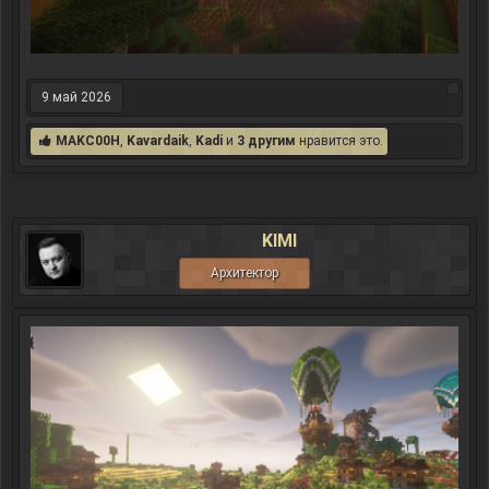
9 май 2026
MAKC00H
,
Kavardaik
,
Kadi
и
3 другим
нравится это.
KIMI
Архитектор