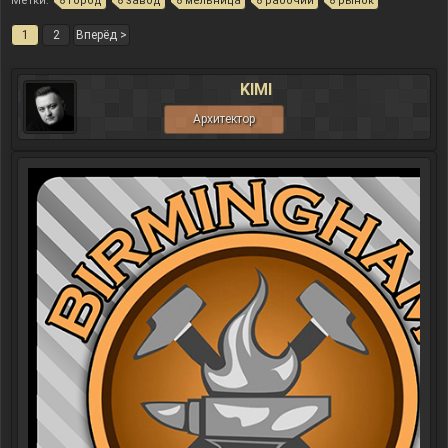
Метки:
город
завод
мельница
рабочий
рынок
1
2
Вперёд >
KIMI
Архитектор