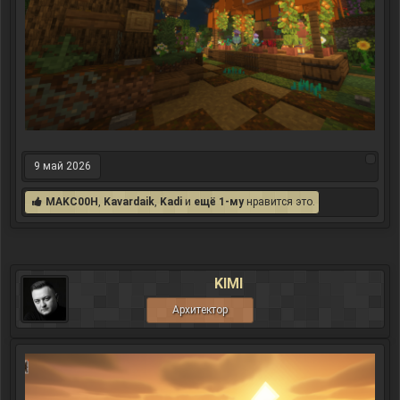
9 май 2026
MAKC00H
,
Kavardaik
,
Kadi
и
ещё 1-му
нравится это.
KIMI
Архитектор