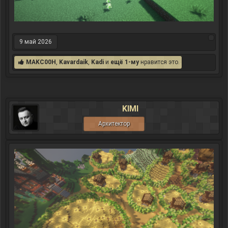
9 май 2026
MAKC00H
,
Kavardaik
,
Kadi
и
ещё 1-му
нравится это.
KIMI
Архитектор