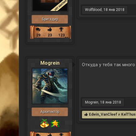
Wolfblood
,
18 янв 2018
Бригадир
29
23
123
Mogrein
Откуда у тебя так много
Mogrein
,
18 янв 2018
Архитектор
Edwin_VanCleef
и
KelThus