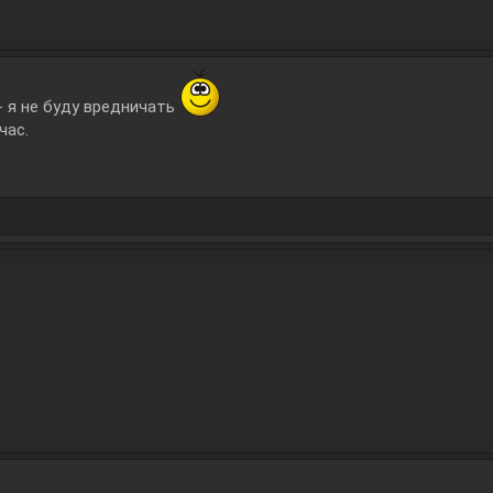
 - я не буду вредничать
час.