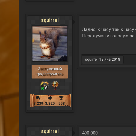
squirrel
Ладно, к часу так к часу
Передумал и голосую за 
squirrel
,
18 янв 2018
Заслуженный
градостроитель
3.239
3.320
558
squirrel
490 000