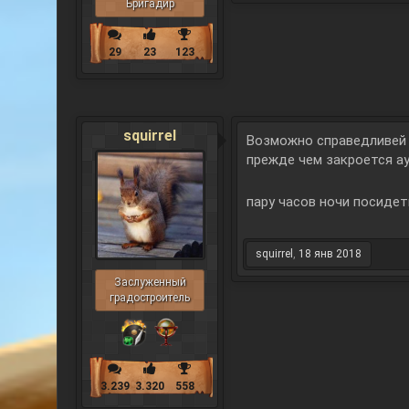
Бригадир
29
23
123
squirrel
Возможно справедливей н
прежде чем закроется ау
пару часов ночи посидет
squirrel
,
18 янв 2018
Заслуженный
градостроитель
3.239
3.320
558