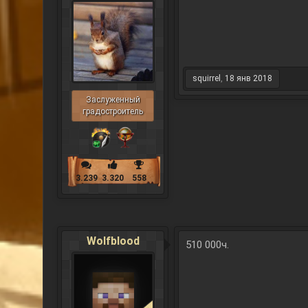
squirrel
,
18 янв 2018
Заслуженный
градостроитель
3.239
3.320
558
Wolfblood
510 000ч.