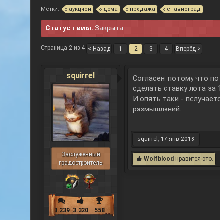
Метки:
аукцион
дома
продажа
спавноград
Статус темы:
Закрыта.
Страница 2 из 4
< Назад
1
2
3
4
Вперёд >
squirrel
Согласен, потому что по
сделать ставку лота за 
И опять таки - получает
размышлений.
squirrel
,
17 янв 2018
Заслуженный
Wolfblood
нравится это.
градостроитель
3.239
3.320
558