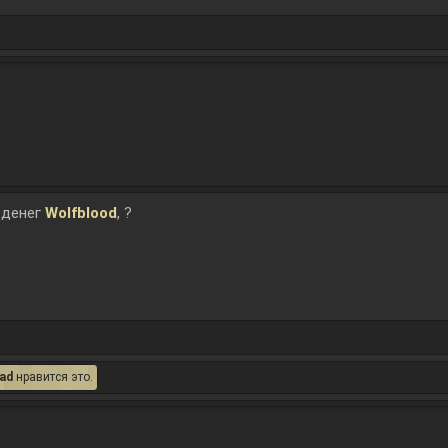
 денег
Wolfblood
, ?
ad
нравится это.