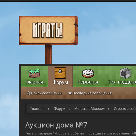
Главная
Серверы
Тех. поддер
Форум
Поиск сообщений
Последние сообщения
Главная
Форум
Minecraft Moscow
Игровые соб
Аукцион дома №7
Тема в разделе "
Игровые события
", создана пользователем
Fil