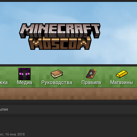
жка
Медиа
Руководства
Правила
Магазины
ытия
ter
,
16 янв 2018
.