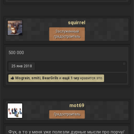
squirrel
Заслуженный
градостроитель
500 000
25 янв 2018
Mogrein
,
smiti
,
BearGrils
и
ещё 1-му
нравится это.
mot69
Градостроитель
Фух, а то у меня уже полезли дурные мысли про порчу/