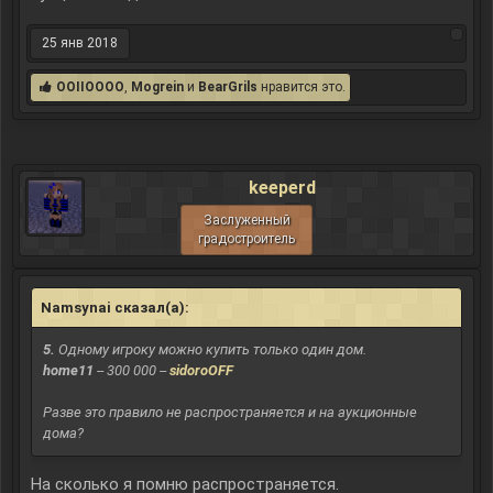
25 янв 2018
OOIIOOOO
,
Mogrein
и
BearGrils
нравится это.
keeperd
Заслуженный
градостроитель
Namsynai сказал(а):
↑
5.
Одному игроку можно купить только один дом.
home11
-- 300 000 --
sidoroOFF
Разве это правило не распространяется и на аукционные
дома?
На сколько я помню распространяется.