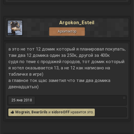
Argokon_Esteil
Архитектор
а это не тот 12 домик который я планировал покупать,
там два 12 домика один за 250к, другой за 400к
судя по теме с продажей городов, тот домик который
я хотел оказывается 13, а не 12 как написано на
табличке в игре)
а главное ток щас заметил что там два домика
двенадцатых)
25 янв 2018
Mogrein
,
BearGrils
и
sidoroOFF
нравится это.