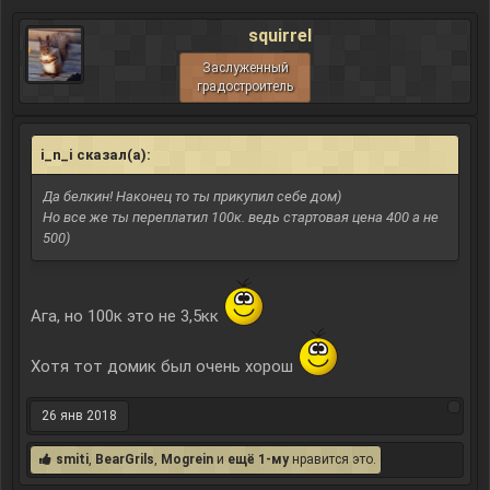
squirrel
Заслуженный
градостроитель
i_n_i сказал(а):
↑
Да белкин! Наконец то ты прикупил себе дом)
Но все же ты переплатил 100к. ведь стартовая цена 400 а не
500)
Ага, но 100к это не 3,5кк
Хотя тот домик был очень хорош
26 янв 2018
smiti
,
BearGrils
,
Mogrein
и
ещё 1-му
нравится это.