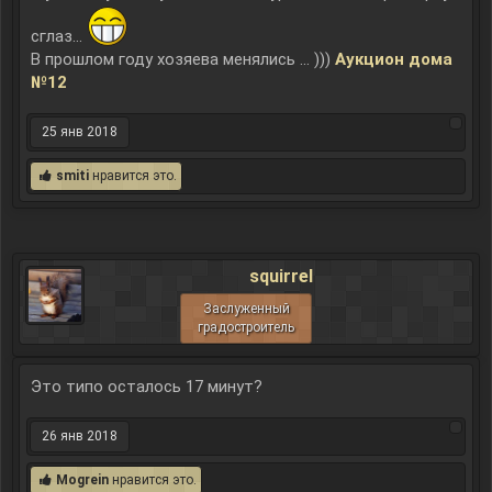
сглаз...
В прошлом году хозяева менялись ... )))
Аукцион дома
№12
25 янв 2018
smiti
нравится это.
squirrel
Заслуженный
градостроитель
Это типо осталось 17 минут?
26 янв 2018
Mogrein
нравится это.