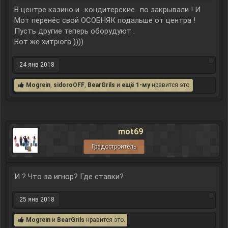
В центре казино и ..кондитерские.. по закрывали ! И
Мот перенёс свой ОСОБНЯК подальше от центра !
Пусть другие теперь оборудуют .
Вот же хитрюга ))))
24 янв 2018
Mogrein
,
sidoroOFF
,
BearGrils
и
ещё 1-му
нравится это.
mot69
Градостроитель
И ? Что за игнор? Где ставки?
25 янв 2018
Mogrein
и
BearGrils
нравится это.