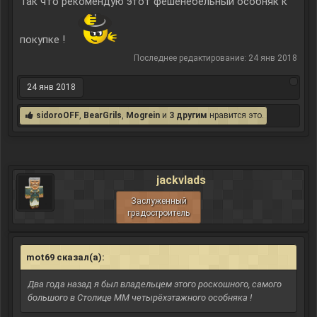
Так что рекомендую этот фешенебельный особняк к
покупке !
Последнее редактирование:
24 янв 2018
24 янв 2018
sidoroOFF
,
BearGrils
,
Mogrein
и
3 другим
нравится это.
jackvlads
Заслуженный
градостроитель
mot69 сказал(а):
↑
Два года назад я был владельцем этого роскошного, самого
большого в Столице ММ четырёхэтажного особняка !