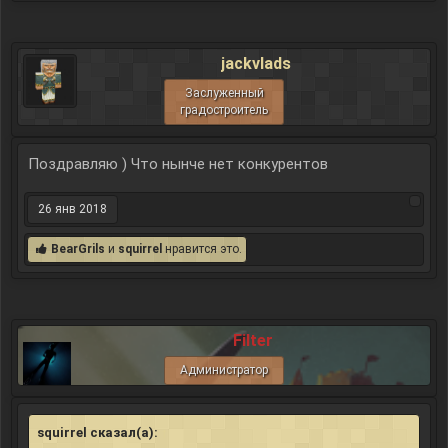
jackvlads
Заслуженный
градостроитель
Поздравляю ) Что нынче нет конкурентов
26 янв 2018
BearGrils
и
squirrel
нравится это.
Filter
Администратор
squirrel сказал(а):
↑