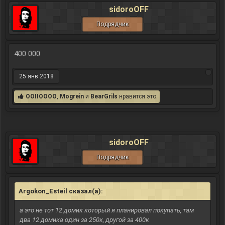
sidoroOFF
Подрядчик
400 000
25 янв 2018
OOIIOOOO
,
Mogrein
и
BearGrils
нравится это.
sidoroOFF
Подрядчик
Argokon_Esteil сказал(а):
↑
а это не тот 12 домик который я планировал покупать, там
два 12 домика один за 250к, другой за 400к