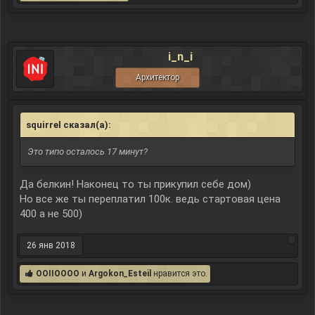
i_n_i
Архитектор
squirrel сказал(а):
↑
Это типо осталось 17 минут?
Да белкин! Наконец то ты прикупил себе дом)
Но все же ты переплатил 100к. ведь стартовая цена
400 а не 500)
26 янв 2018
OOIIOOOO
и
Argokon_Esteil
нравится это.