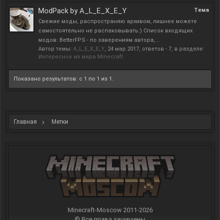
ModPack by A_L_E_X_E_Y
Тема
Свежие моды, распространяю архивом, лишнее можете
самостоятельно не распаковывать:) Список входящих
модов: BetterFPS - по заверениям автора,...
Автор темы:
A_L_E_X_E_Y
,
24 мар 2017
, ответов - 7, в разделе:
Интересное из мира Minecraft
Показано результатов: с 1 по 1 из 1.
Главная
Метки
Minecraft-Moscow 2011-
2026
© Все права защищены