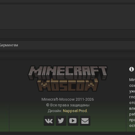
Бирмингем
Mi
со
уж
гл
Minecraft-Moscow 2011-
2026
от
© Все права защищены
вп
Дизайн:
Nappsel Prod.
ра
пр
ос