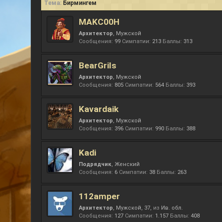
Тема:
Бирмингем
MAKC00H
Архитектор
, Мужской
Сообщения:
99
Симпатии:
213
Баллы:
313
BearGrils
Архитектор
, Мужской
Сообщения:
805
Симпатии:
564
Баллы:
393
Kavardaik
Архитектор
, Мужской
Сообщения:
396
Симпатии:
990
Баллы:
388
Kadi
Подрядчик
, Женский
Сообщения:
6
Симпатии:
38
Баллы:
263
112amper
Архитектор
, Мужской, 37,
из
Ив. обл.
Сообщения:
127
Симпатии:
1.157
Баллы:
408