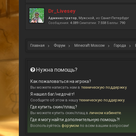
Dr_Livesey
Администратор
, Мужской,
из
Санкт-Петербург
Сообщения:
4.089
Симпатии:
7.558
Баллы:
790
Главная
Форум
Minecraft Moscow
Города
Нужна помощь?
Как пожаловаться на игрока?
Вы можете написать нам в
техническую поддержку
.
Я нашел баг/недочёт!
Сообщите об этом в нашу
техническую поддержку
.
Где купить скин/плащ?
Вы можете купить скин/плащ в
личном кабинете
.
Где я могу найти дополнительную помощь?!
Воспользуйтесь
форумом
по всем вашим вопросам!