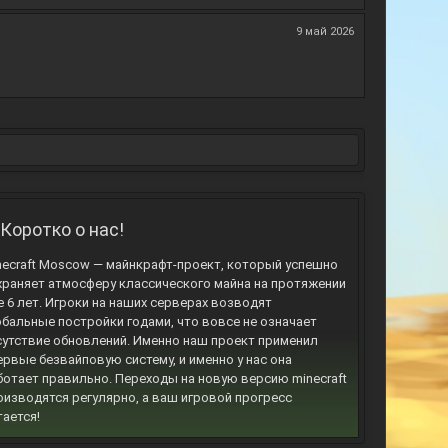
9 май 2026
Коротко о нас!
necraft Moscow — майнкрафт-проект, который успешно
храняет атмосферу классического майна на протяжении
е 6 лет. Игроки на наших серверах возводят
обальные постройки годами, что вовсе не означает
сутствие обновлений. Именно наш проект применил
ервые безвайповую систему, и именно у нас она
ботает правильно. Переходы на новую версию minecraft
оизводятся регулярно, а ваш игровой прогресс
тается!