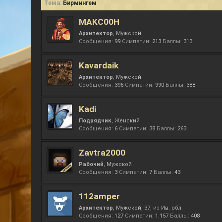
Тема:
Бирмингем
MAKC00H
Архитектор
, Мужской
Сообщения:
99
Симпатии:
213
Баллы:
313
Kavardaik
Архитектор
, Мужской
Сообщения:
396
Симпатии:
990
Баллы:
388
Kadi
Подрядчик
, Женский
Сообщения:
6
Симпатии:
38
Баллы:
263
Zavtra2000
Рабочий
, Мужской
Сообщения:
3
Симпатии:
7
Баллы:
43
112amper
Архитектор
, Мужской, 37,
из
Ив. обл.
Сообщения:
127
Симпатии:
1.157
Баллы:
408