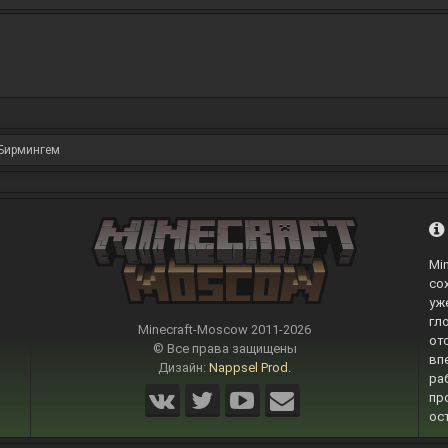
Бирмингем
Mi
со
уж
гл
Minecraft-Moscow 2011-
2026
от
© Все права защищены
вп
Дизайн:
Nappsel Prod.
ра
пр
ос