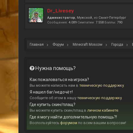
Dr_Livesey
Администратор
, Мужской,
из
Санкт-Петербург
Сообщения:
4.089
Симпатии:
7.558
Баллы:
790
Главная
Форум
Minecraft Moscow
Города
Нужна помощь?
Как пожаловаться на игрока?
Вы можете написать нам в
техническую поддержку
.
Я нашел баг/недочёт!
Сообщите об этом в нашу
техническую поддержку
.
Где купить скин/плащ?
Вы можете купить скин/плащ в
личном кабинете
.
Где я могу найти дополнительную помощь?!
Воспользуйтесь
форумом
по всем вашим вопросам!