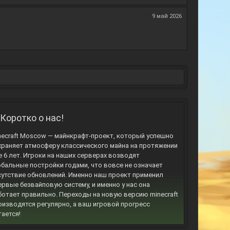
9 май 2026
Коротко о нас!
necraft Moscow — майнкрафт-проект, который успешно
храняет атмосферу классического майна на протяжении
е 6 лет. Игроки на наших серверах возводят
обальные постройки годами, что вовсе не означает
сутствие обновлений. Именно наш проект применил
ервые безвайповую систему, и именно у нас она
ботает правильно. Переходы на новую версию minecraft
оизводятся регулярно, а ваш игровой прогресс
тается!