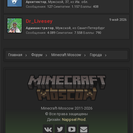
Архитектор
, Мужской, 37,
из
Ив. обл.
Сообщения:
127
Симпатии:
1.157
Баллы:
408
9 май 2026
Dr_Livesey
Администратор
, Мужской,
из
Санкт-Петербург
Сообщения:
4.089
Симпатии:
7.558
Баллы:
790
Главная
Форум
Minecraft Moscow
Города
Бирмингем
Minecraft-Moscow 2011-
2026
© Все права защищены
Дизайн:
Nappsel Prod.