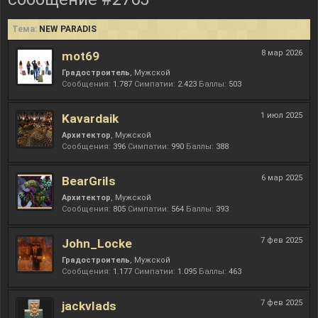
Тема:
NEW PARADIS
8 мар 2026
mot69
Градостроитель
, Мужской
Сообщения:
1.787
Симпатии:
2.423
Баллы:
503
1 июл 2025
Kavardaik
Архитектор
, Мужской
Сообщения:
396
Симпатии:
990
Баллы:
388
6 мар 2025
BearGrils
Архитектор
, Мужской
Сообщения:
805
Симпатии:
564
Баллы:
393
7 фев 2025
John_Locke
Градостроитель
, Мужской
Сообщения:
1.177
Симпатии:
1.095
Баллы:
463
7 фев 2025
jackvlads