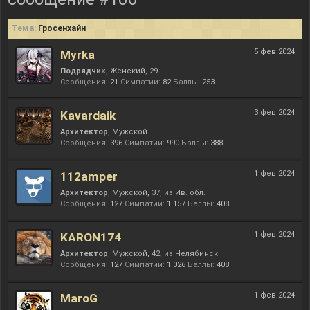
Тема:
Гросенхайн
5 фев 2024
Myrka
Подрядчик
, Женский, 29
Сообщения:
21
Симпатии:
82
Баллы:
253
3 фев 2024
Kavardaik
Архитектор
, Мужской
Сообщения:
396
Симпатии:
990
Баллы:
388
1 фев 2024
112amper
Архитектор
, Мужской, 37,
из
Ив. обл.
Сообщения:
127
Симпатии:
1.157
Баллы:
408
1 фев 2024
KARON174
Архитектор
, Мужской, 42,
из
Челябинск
Сообщения:
127
Симпатии:
1.026
Баллы:
408
1 фев 2024
MaroG