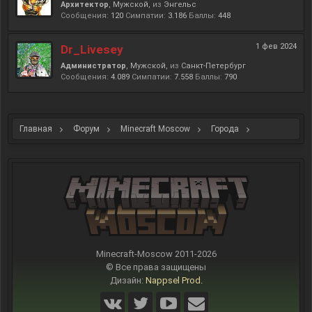
Архитектор
, Мужской,
из
Энгельс
Сообщения:
120
Симпатии:
3.186
Баллы:
448
1 фев 2024
Dr_Livesey
Администратор
, Мужской,
из
Санкт-Петербург
Сообщения:
4.089
Симпатии:
7.558
Баллы:
790
Главная
Форум
Minecraft Moscow
Города
Гросенхайн
Minecraft-Moscow 2011-
2026
© Все права защищены
Дизайн:
Nappsel Prod.