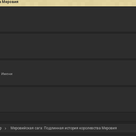
а Меровия
з Имени
р
Меровийская сага: Подлинная история королевства Меровия