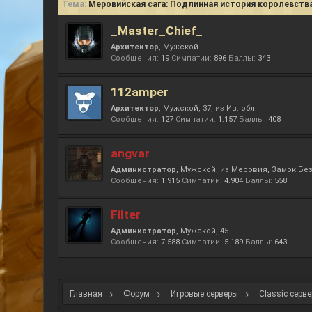
Тема:
Меровийская сага: Подлинная история королевств
_Master_Chief_
Архитектор
, Мужской
Сообщения:
19
Симпатии:
896
Баллы:
343
112amper
Архитектор
, Мужской, 37,
из
Ив. обл.
Сообщения:
127
Симпатии:
1.157
Баллы:
408
angvar
Администратор
, Мужской,
из
Меровия, Замок Бе
Сообщения:
1.915
Симпатии:
4.904
Баллы:
558
Filter
Администратор
, Мужской, 45
Сообщения:
7.588
Симпатии:
5.189
Баллы:
643
Главная
Форум
Игровые серверы
Classic серве