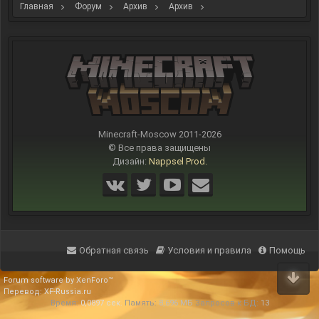
Главная
Форум
Архив
Архив
Переход на версию minecraft 1.18
Minecraft-Moscow 2011-
2026
© Все права защищены
Дизайн:
Nappsel Prod.
Обратная связь
Условия и правила
Помощь
Forum software by XenForo™
Перевод:
XF-Russia.ru
Время:
0,0897 сек.
Память:
8,696 МБ
Запросов к БД:
13