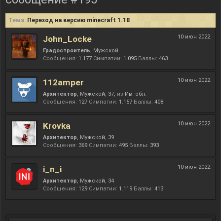
Тема:
Переход на версию minecraft 1.18
10 июн 2022
John_Locke
Градостроитель
, Мужской
Сообщения:
1.177
Симпатии:
1.095
Баллы:
463
10 июн 2022
112amper
Архитектор
, Мужской, 37,
из
Ив. обл.
Сообщения:
127
Симпатии:
1.157
Баллы:
408
10 июн 2022
Krovka
Архитектор
, Мужской, 39
Сообщения:
369
Симпатии:
495
Баллы:
393
10 июн 2022
i_n_i
Архитектор
, Мужской, 34
Сообщения:
129
Симпатии:
1.119
Баллы:
413