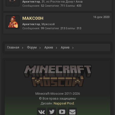
Архитектор
, 31,
из
Рoстov na Дoну г Азов
Сообщения:
52
Симпатии:
711
Баллы:
433
16 дек 2020
MAKC00H
Архитектор
, Мужской
Сообщения:
99
Симпатии:
213
Баллы:
313
Главная
Форум
Архив
Архив
Строительный ивент: "Комочек счастья".
Minecraft-Moscow 2011-
2026
© Все права защищены
Дизайн:
Nappsel Prod.