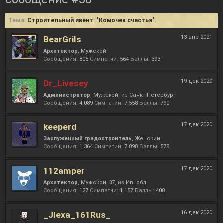
Тема:
Строительный ивент: "Комочек счастья".
13 апр 2021
BearGrils
Архитектор
, Мужской
Сообщения:
805
Симпатии:
564
Баллы:
393
19 дек 2020
Dr_Livesey
Администратор
, Мужской,
из
Санкт-Петербург
Сообщения:
4.089
Симпатии:
7.558
Баллы:
790
17 дек 2020
keeperd
Заслуженный градостроитель
, Женский
Сообщения:
1.364
Симпатии:
7.898
Баллы:
578
17 дек 2020
112amper
Архитектор
, Мужской, 37,
из
Ив. обл.
Сообщения:
127
Симпатии:
1.157
Баллы:
408
16 дек 2020
_Jlexa_161Rus_