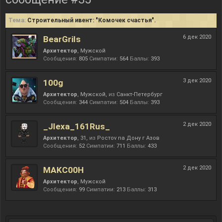
Тема:
Строительный ивент: "Комочек счастья".
6 дек 2020
BearGrils
Архитектор
, Мужской
Сообщения:
805
Симпатии:
564
Баллы:
393
3 дек 2020
100g
Архитектор
, Мужской,
из
Санкт-Петербург
Сообщения:
344
Симпатии:
504
Баллы:
393
2 дек 2020
_Jlexa_161Rus_
Архитектор
, 31,
из
Рoстov na Дoну г Азов
Сообщения:
52
Симпатии:
711
Баллы:
433
2 дек 2020
MAKC00H
Архитектор
, Мужской
Сообщения:
99
Симпатии:
213
Баллы:
313