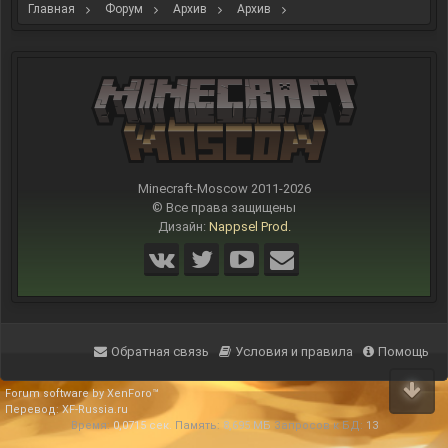
Главная
Форум
Архив
Архив
Строительный ивент: "Комочек счастья".
Minecraft-Moscow 2011-
2026
© Все права защищены
Дизайн:
Nappsel Prod.
Обратная связь
Условия и правила
Помощь
Forum software by XenForo™
Перевод:
XF-Russia.ru
Время:
0,0715 сек.
Память:
8,695 МБ
Запросов к БД:
13