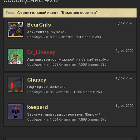
Тема:
Строительный ивент: "Комочек счастья".
6 дек 2020
BearGrils
Архитектор
, Мужской
Сообщения:
805
Симпатии:
564
Баллы:
393
2 дек 2020
Dr_Livesey
Администратор
, Мужской,
из
Санкт-Петербург
Сообщения:
4.089
Симпатии:
7.558
Баллы:
790
1 дек 2020
Chasey
Подрядчик
, Женский
Сообщения:
35
Симпатии:
1.385
Баллы:
263
1 дек 2020
keeperd
Заслуженный градостроитель
, Женский
Сообщения:
1.364
Симпатии:
7.898
Баллы:
578