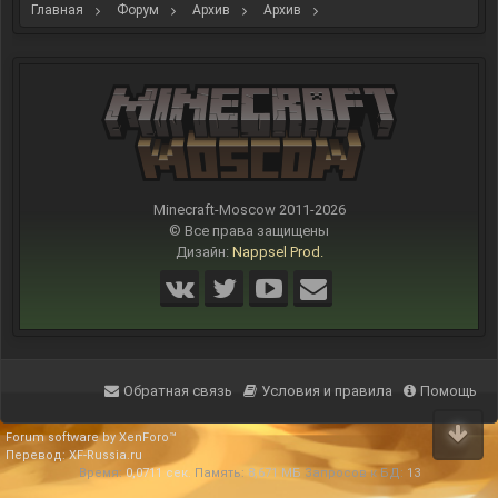
Главная
Форум
Архив
Архив
Строительный ивент: "Комочек счастья".
Minecraft-Moscow 2011-
2026
© Все права защищены
Дизайн:
Nappsel Prod.
Обратная связь
Условия и правила
Помощь
Forum software by XenForo™
Перевод:
XF-Russia.ru
Время:
0,0711 сек.
Память:
8,671 МБ
Запросов к БД:
13