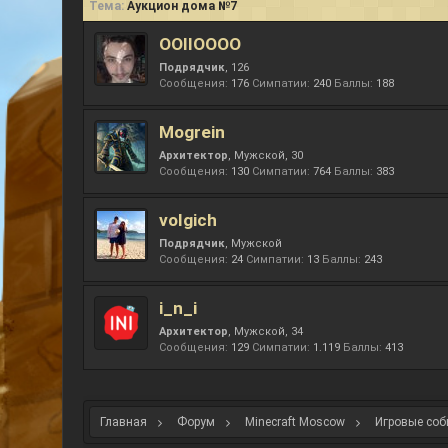
Тема:
Аукцион дома №7
OOIIOOOO
Подрядчик
, 126
Сообщения:
176
Симпатии:
240
Баллы:
188
Mogrein
Архитектор
, Мужской, 30
Сообщения:
130
Симпатии:
764
Баллы:
383
volgich
Подрядчик
, Мужской
Сообщения:
24
Симпатии:
13
Баллы:
243
i_n_i
Архитектор
, Мужской, 34
Сообщения:
129
Симпатии:
1.119
Баллы:
413
Главная
Форум
Minecraft Moscow
Игровые соб