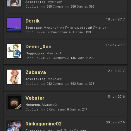
Архитектор
, Мужской
Сообщения:
688
Симпатии:
880
Баллы:
393
18 сен 2017
Derrik
Бригадир
, Мужской,
из
Луганск, старый Луганск
Сообщения:
36
Симпатии:
48
Баллы:
139
17 июн 2017
Demir_Xan
Подрядчик
, Мужской
Сообщения:
211
Симпатии:
146
Баллы:
239
2 янв 2017
Zabaava
Архитектор
, Женский
Сообщения:
242
Симпатии:
652
Баллы:
373
5 ноя 2016
Vebster
Новичок
, Мужской
Сообщения:
0
Симпатии:
0
Баллы:
247
29 сен 2016
Rinkagamine02
Архитектор
, Женский, 24,
из
Латвия