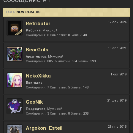
Тема:
NEW PARADIS
12 сен 2024
Retributor
Рабочий
, Мужской
Сообщения:
0
Симпатии:
0
Баллы:
40
13 апр 2021
BearGrils
Архитектор
, Мужской
Сообщения:
805
Симпатии:
564
Баллы:
393
1 окт 2019
NekoXikka
Бригадир
Сообщения:
7
Симпатии:
5
Баллы:
148
21 фев 2019
GeoNik
Подрядчик
, Мужской
Сообщения:
3
Симпатии:
8
Баллы:
238
21 янв 2018
Argokon_Esteil