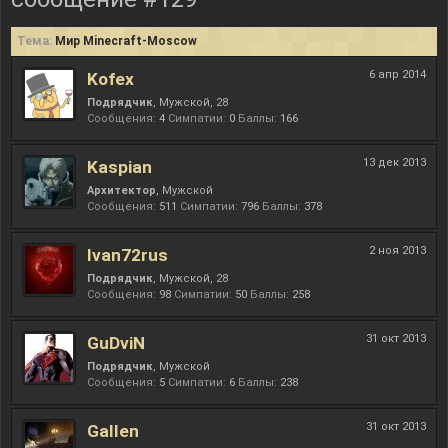
Тема:
Мир Minecraft-Moscow
6 апр 2014
Kofex
Подрядчик
, Мужской, 28
Сообщения:
4
Симпатии:
0
Баллы:
166
13 дек 2013
Kaspian
Архитектор
, Мужской
Сообщения:
511
Симпатии:
796
Баллы:
378
2 ноя 2013
Ivan72rus
Подрядчик
, Мужской, 28
Сообщения:
98
Симпатии:
50
Баллы:
258
31 окт 2013
GuDviN
Подрядчик
, Мужской
Сообщения:
5
Симпатии:
6
Баллы:
238
31 окт 2013
Gallen