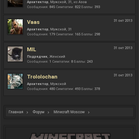
Архитектор
, Мужской, 31,
из
Азов
Сообщения:
845
Симпатии:
822
Баллы:
393
31 окт 2013
Vaas
Архитектор
, Мужской, 31
Сообщения:
179
Симпатии:
165
Баллы:
298
31 окт 2013
MIL
Подрядчик
, Женский
Сообщения:
1
Симпатии:
8
Баллы:
243
31 окт 2013
Trololochan
Архитектор
, Мужской
Сообщения:
480
Симпатии:
493
Баллы:
378
Главная
Форум
Minecraft Moscow
Интересное из мира Minecraft
Мир Minecraft-Moscow