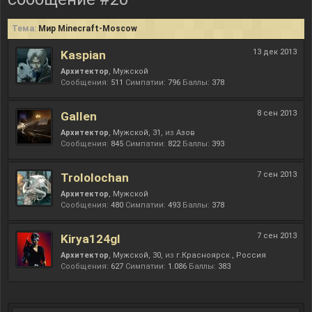
Тема:
Мир Minecraft-Moscow
13 дек 2013
Kaspian
Архитектор
, Мужской
Сообщения:
511
Симпатии:
796
Баллы:
378
8 сен 2013
Gallen
Архитектор
, Мужской, 31,
из
Азов
Сообщения:
845
Симпатии:
822
Баллы:
393
7 сен 2013
Trololochan
Архитектор
, Мужской
Сообщения:
480
Симпатии:
493
Баллы:
378
7 сен 2013
Kirya124gl
Архитектор
, Мужской, 30,
из
г.Красноярск , Россия
Сообщения:
627
Симпатии:
1.086
Баллы:
383