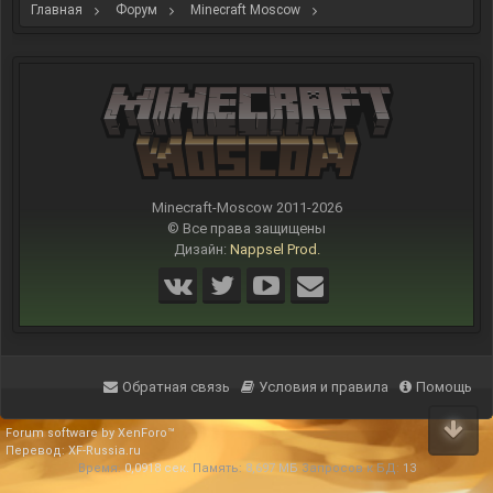
Главная
Форум
Minecraft Moscow
Интересное из мира Minecraft
Мир Minecraft-Moscow
Minecraft-Moscow 2011-
2026
© Все права защищены
Дизайн:
Nappsel Prod.
Обратная связь
Условия и правила
Помощь
Forum software by XenForo™
Перевод:
XF-Russia.ru
Время:
0,0918 сек.
Память:
8,697 МБ
Запросов к БД:
13