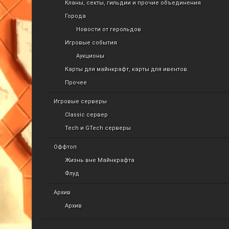
Кланы, секты, гильдии и прочие объединения
Города
Новости от герольдов
Игровые события
Аукционы
Карты для майнкрафт, карты для ивентов.
Прочее
Игровые серверы
Classic сервер
Tech и GTech серверы
Оффтоп
Жизнь вне Майнкрафта
Флуд
Архив
Архив