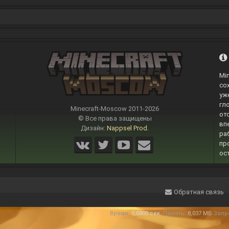
Mi
со
уж
гл
Minecraft-Moscow 2011-
2026
от
© Все права защищены
вп
Дизайн:
Nappsel Prod.
ра
пр
ос
Обратная связь
Время:
0,0800 сек.
Память:
8,037 МБ
Запр