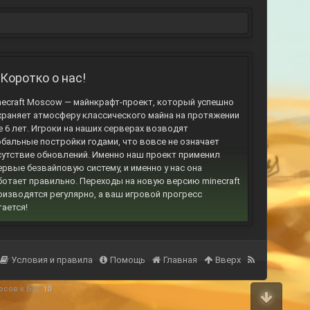
Коротко о нас!
necraft Moscow — майнкрафт-проект, который успешно
храняет атмосферу классического майна на протяжении
е 6 лет. Игроки на наших серверах возводят
обальные постройки годами, что вовсе не означает
сутствие обновлений. Именно наш проект применил
ервые безвайповую систему, и именно у нас она
ботает правильно. Переходы на новую версию minecraft
оизводятся регулярно, а ваш игровой прогресс
тается!
Условия и правила
Помощь
Главная
Вверх
осов к БД:
10