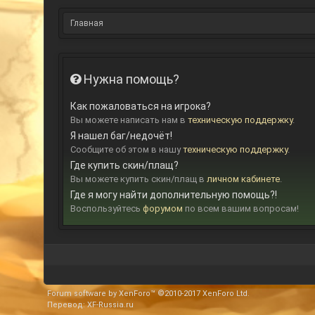
Главная
Нужна помощь?
Как пожаловаться на игрока?
Вы можете написать нам в
техническую поддержку
.
Я нашел баг/недочёт!
Сообщите об этом в нашу
техническую поддержку
.
Где купить скин/плащ?
Вы можете купить скин/плащ в
личном кабинете
.
Где я могу найти дополнительную помощь?!
Воспользуйтесь
форумом
по всем вашим вопросам!
Forum software by XenForo™
©2010-2017 XenForo Ltd.
Перевод:
XF-Russia.ru