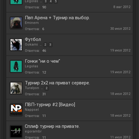
Legolas
...
3
4
5
8 авг 2012
Ответов:
90
Пвп Арена + Турнир на выбор.
Eminem
30 июл 2012
Ответов:
6
Футбол
Ookami
...
2
3
19 июл 2012
Ответов:
46
Гонки "ни о чем"
Legolas
19 июл 2012
Ответов:
12
Турнир 2х2 на приват сервере.
Turalyon
...
2
18 июл 2012
Ответов:
31
ПВП-турнир #2 [Видео]
Nappsel
18 июл 2012
Ответов:
11
Сплиф турнир на привате.
egorambr
11 июл 2012
Ответов:
11