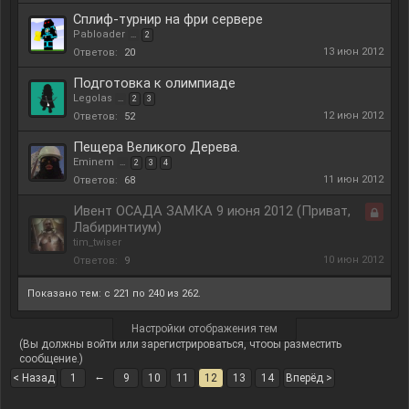
Сплиф-турнир на фри сервере
Pabloader
...
2
13 июн 2012
Ответов:
20
Подготовка к олимпиаде
Legolas
...
2
3
12 июн 2012
Ответов:
52
Пещера Великого Дерева.
Eminem
...
2
3
4
11 июн 2012
Ответов:
68
Ивент ОСАДА ЗАМКА 9 июня 2012 (Приват,
Лабиринтиум)
Закры
tim_twiser
10 июн 2012
Ответов:
9
Показано тем: с 221 по 240 из 262.
Настройки отображения тем
(Вы должны войти или зарегистрироваться, чтобы разместить
сообщение.)
←
< Назад
1
9
10
11
12
13
14
Вперёд >