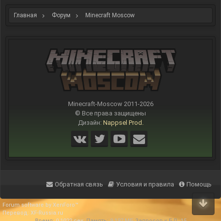
Главная
Форум
Minecraft Moscow
Minecraft-Moscow 2011-
2026
© Все права защищены
Дизайн:
Nappsel Prod.
Обратная связь
Условия и правила
Помощь
Forum software by XenForo™
Перевод:
XF-Russia.ru
Время:
0,1022 сек.
Память:
9,197 МБ
Запросов к БД:
15