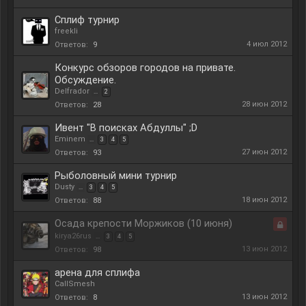
Сплиф турнир
freekli
4 июл 2012
Ответов:
9
Конкурс обзоров городов на привате.
Обсуждение.
Delfrador
...
2
28 июн 2012
Ответов:
28
Ивент "В поисках Абдуллы" ;D
Eminem
...
3
4
5
27 июн 2012
Ответов:
93
Рыболовный мини турнир
Dusty
...
3
4
5
18 июн 2012
Ответов:
88
Осада крепости Моржиков (10 июня)
kirya26rus
...
3
4
5
Закры
13 июн 2012
Ответов:
98
арена для сплифа
CallSmesh
13 июн 2012
Ответов:
8