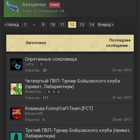
Аукционы
Темы:
7
Сообщения:
19
←
< Назад
1
9
10
11
12
13
14
Вперёд >
Последнее
Заголовок
сообщение ↓
Спрятанные сокровища
Lofra
...
2
22 авг 2012
Ответов:
20
Четвёртый ПВП-Турнир Бойцовского клуба
(приват, Лабиринтиум)
AkatoSan
...
4
5
6
21 авг 2012
Ответов:
117
Команда FunnyCraftTeam [FCT]
Edcave345
20 авг 2012
Ответов:
6
Третий ПВП-Турнир Бойцовского клуба (приват,
Лабиринтиум)