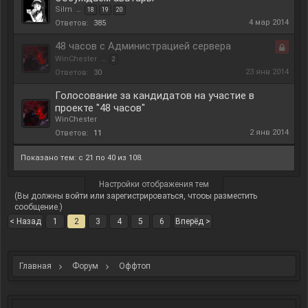
Silm
...
18
19
20
4 мар 2014
Ответов:
385
48 часов с Администрацией сервера
WinChester
...
2
Закры
23 янв 2014
Ответов:
30
Голосование за кандидатов на участие в
проекте "48 часов"
WinChester
2 янв 2014
Ответов:
11
Показано тем: с 21 по 40 из 108.
Настройки отображения тем
(Вы должны войти или зарегистрироваться, чтобы разместить
сообщение.)
< Назад
1
2
3
4
5
6
Вперёд >
Главная
Форум
Оффтоп