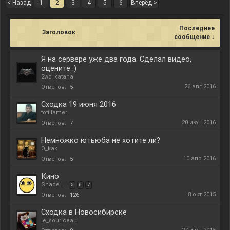
< Назад
1
2
3
4
5
6
Вперёд >
Последнее
Заголовок
сообщение ↓
Я на сервере уже два года. Сделал видео,
оцените :)
2wo_katana
26 авг 2016
Ответов:
5
Сходка 19 июня 2016
tottilamer
20 июн 2016
Ответов:
7
Немножко ютьюба не хотите ли?
O_kak
10 апр 2016
Ответов:
5
Кино
Shade
...
5
6
7
8 окт 2015
Ответов:
126
Сходка в Новосибирске
le_souriceau