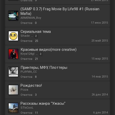
27 июн 2015
Ответов:
9
(SAMP 0.3.7) Frag Movie By Life98 #1 (Russian
Mafia)
ARMENIAN_Boy
17 июн 2015
Ответов:
0
Сериальная тема
Shade
...
2
25 май 2015
Ответов:
25
Красивые видео(more creative)
Kirya124gl
...
2
15 мар 2015
Ответов:
21
Принтеры, МФУ, Плоттеры
PLAYMA_CC
14 янв 2015
Ответов:
8
Рождество!
Pizza
26 дек 2014
Ответов:
3
Рассказы жанра "Ужасы"
STIxCooL
6 дек 2014
Ответов:
11