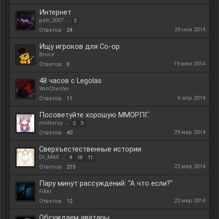
Интернет
petr_2007
...
2
29 ноя 2014
Ответов:
24
Ищу игроков для Co-op
Bruce
19 июл 2014
Ответов:
0
48 часов с Legolas
WinChester
6 апр 2014
Ответов:
11
Посоветуйте хорошую ММОРПГ.
mrAleroy
...
2
3
29 мар 2014
Ответов:
40
Сверхъестественные истории
Dr_MAX
...
9
10
11
23 мар 2014
Ответов:
215
Пару минут рассуждений: "А что если?"
Filter
22 мар 2014
Ответов:
12
Обсуждаем аватары