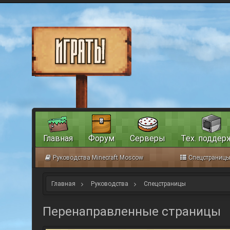
Главная
Форум
Серверы
Тех. поддер
Руководства Minecraft Moscow
Спецстраниц
Главная
Руководства
Спецстраницы
Перенаправленные страницы