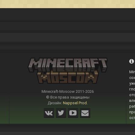
Mi
со
уж
гл
Minecraft-Moscow 2011-
2026
от
© Все права защищены
вп
Дизайн:
Nappsel Prod.
ра
пр
ос