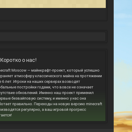
Коротко о нас!
necraft Moscow — майнкрафт-проект, который успешно
храняет атмосферу классического майна на протяжении
е 6 лет. Игроки на наших серверах возводят
обальные постройки годами, что вовсе не означает
сутствие обновлений. Именно наш проект применил
ервые безвайповую систему, и именно у нас она
ботает правильно. Переходы на новую версию minecraft
оизводятся регулярно, а ваш игровой прогресс
тается!