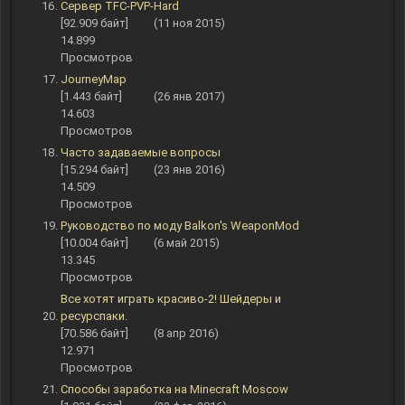
Сервер TFC-PVP-Hard
[92.909 байт]
(11 ноя 2015)
14.899
Просмотров
JourneyMap
[1.443 байт]
(26 янв 2017)
14.603
Просмотров
Часто задаваемые вопросы
[15.294 байт]
(23 янв 2016)
14.509
Просмотров
Руководство по моду Balkon's WeaponMod
[10.004 байт]
(6 май 2015)
13.345
Просмотров
Все хотят играть красиво-2! Шейдеры и
ресурспаки.
[70.586 байт]
(8 апр 2016)
12.971
Просмотров
Способы заработка на Minecraft Moscow