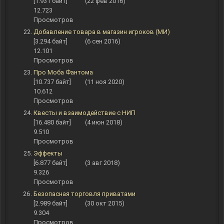
[1.931 байт]
(22 фев 2016)
12.723
Просмотров
Добавление товара в магазин игроков (МИ)
[3.294 байт]
(6 сен 2016)
12.101
Просмотров
Про Моба Фантома
[10.737 байт]
(11 ноя 2020)
10.612
Просмотров
Квесты и взаимодействие с НИП
[16.480 байт]
(4 июн 2018)
9.510
Просмотров
Эффекты
[6.877 байт]
(3 авг 2018)
9.326
Просмотров
Безопасная торговля приватами
[2.989 байт]
(30 окт 2015)
9.304
Просмотров