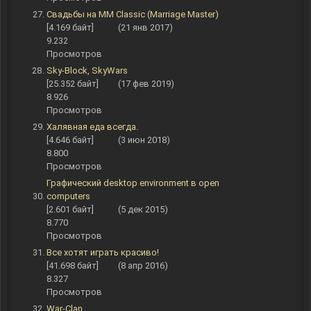
Свадьбы на ММ Classic (Marriage Master)
[4.169 байт]
(21 янв 2017)
9.232
Просмотров
Sky-Block, SkyWars
[25.352 байт]
(17 фев 2019)
8.926
Просмотров
Халявная еда всегда.
[4.646 байт]
(3 июн 2018)
8.800
Просмотров
Графический desktop environment в open
computers
[2.601 байт]
(5 дек 2015)
8.770
Просмотров
Все хотят играть красиво!
[41.698 байт]
(8 апр 2016)
8.327
Просмотров
War-Clan