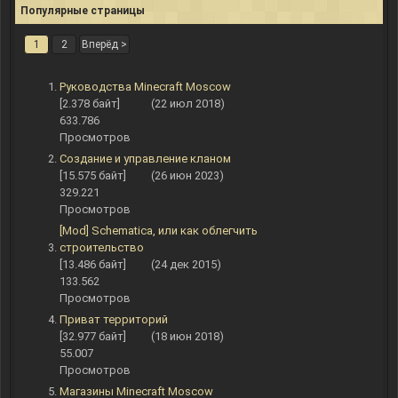
Популярные страницы
1
2
Вперёд >
Руководства Minecraft Moscow
[2.378 байт]
(22 июл 2018)
633.786
Просмотров
Создание и управление кланом
[15.575 байт]
(26 июн 2023)
329.221
Просмотров
[Mod] Schematica, или как облегчить
строительство
[13.486 байт]
(24 дек 2015)
133.562
Просмотров
Приват территорий
[32.977 байт]
(18 июн 2018)
55.007
Просмотров
Магазины Minecraft Moscow