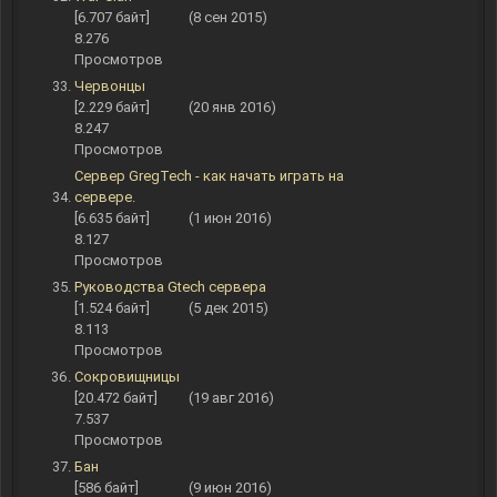
[6.707 байт]
(8 сен 2015)
8.276
Просмотров
Червонцы
[2.229 байт]
(20 янв 2016)
8.247
Просмотров
Сервер GregTech - как начать играть на
сервере.
[6.635 байт]
(1 июн 2016)
8.127
Просмотров
Руководства Gtech сервера
[1.524 байт]
(5 дек 2015)
8.113
Просмотров
Сокровищницы
[20.472 байт]
(19 авг 2016)
7.537
Просмотров
Бан
[586 байт]
(9 июн 2016)