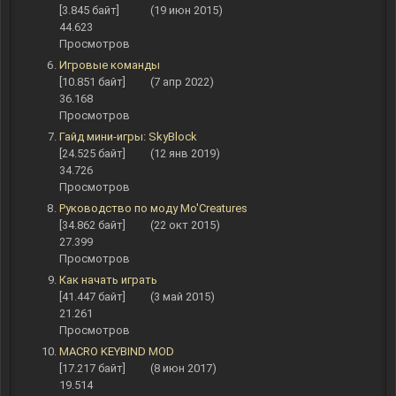
[3.845 байт]
(19 июн 2015)
44.623
Просмотров
Игровые команды
[10.851 байт]
(7 апр 2022)
36.168
Просмотров
Гайд мини-игры: SkyBlock
[24.525 байт]
(12 янв 2019)
34.726
Просмотров
Руководство по моду Mo'Creatures
[34.862 байт]
(22 окт 2015)
27.399
Просмотров
Как начать играть
[41.447 байт]
(3 май 2015)
21.261
Просмотров
MACRO KEYBIND MOD
[17.217 байт]
(8 июн 2017)
19.514