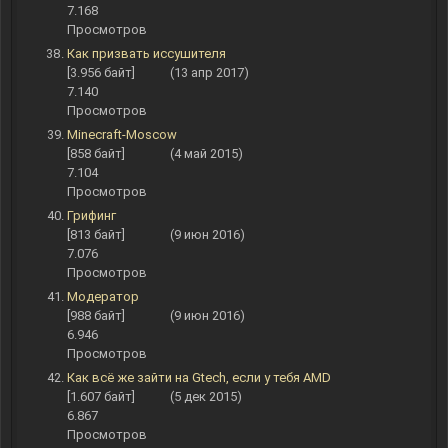
7.168
Просмотров
Как призвать иссушителя
[3.956 байт]
(13 апр 2017)
7.140
Просмотров
Minecraft-Moscow
[858 байт]
(4 май 2015)
7.104
Просмотров
Грифинг
[813 байт]
(9 июн 2016)
7.076
Просмотров
Модератор
[988 байт]
(9 июн 2016)
6.946
Просмотров
Как всё же зайти на Gtech, если у тебя AMD
[1.607 байт]
(5 дек 2015)
6.867
Просмотров