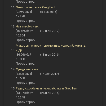
Просмотров
Электричество в GregTech
[9.969 байт]
(5 дек 2015)
17.298
Просмотров
Чат и всё о нем.
[10.425 байт]
(13 июн 2017)
16.364
Просмотров
Макросы: список переменных, условий, команд
и др.
[36.966 байт]
(18 июн 2016)
15.888
Просмотров
Сундук-магазин
[3.808 байт]
(14 дек 2017)
15.608
Просмотров
Руды, их добыча и переработка в GregTech
[13.078 байт]
(26 июн 2015)
15.248
Просмотров