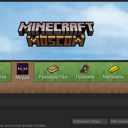
жка
Руководства
Правила
Магазины
Медиа
м, используя форму справа.