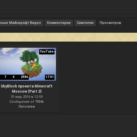
рные Майнкрафт Видео
Комментарии
Симпатии
Просмотров
YouTube
7
4
2986
17:01
SkyBlock проекта Minecraft
Moscow [Part 2]
31 мар 2016 в 12:59
Сообщение от
TEHb
Летсплеи