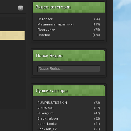
Видео категории
x
Летсплеи
(26)
Машинима (мультики)
(119)
Постройки
(75)
Прочее
(135)
Поиск Видео
Лучшие авторы
RUMPELSTILTSKIN
(73)
VINRARUS
(67)
Silvergrim
(47)
Black_falcon
(32)
John_Locke
(21)
Jackson_TV
(21)