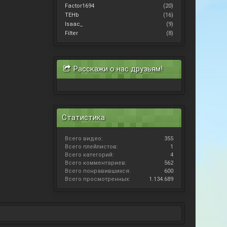
Factor1694
(20)
TEHb
(16)
Isaac_
(9)
Filter
(8)
Расскажи о нас друзьям!
Статистика
Всего видео:
355
Всего плейлистов:
1
Всего категорий:
4
Всего комментариев:
562
Всего понравившихся:
600
Всего просмотренных:
1.134.689