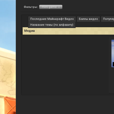
Фильтры:
mini game
x
Последние Майнкрафт Видео
Баллы видео
Популя
Название темы (по алфавиту)
Медиа