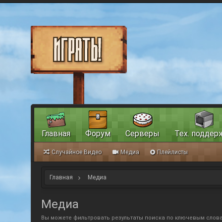
Главная
Форум
Серверы
Тех. поддер
Случайное Видео
Медиа
Плейлисты
Главная
Медиа
Медиа
Вы можете фильтровать результаты поиска по ключевым слова