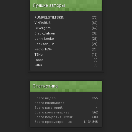
Лучшие авторы
RUMPELSTILTSKIN
(73)
VINRARUS
(67)
Silvergrim
(47)
Black_falcon
(32)
John_Locke
(21)
Jackson_TV
(21)
Factor1694
(20)
TEHb
(16)
Isaac_
(9)
Filter
(8)
Статистика
Всего видео:
355
Всего плейлистов:
1
Всего категорий:
4
Всего комментариев:
562
Всего понравившихся:
600
Всего просмотренных:
1.134.848