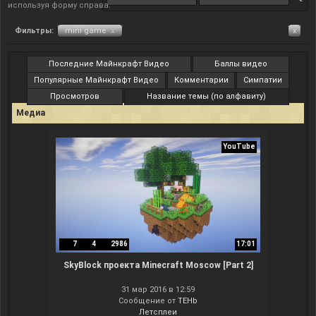
используя форму справа.
Фильтры:
mini game
x
x
Последние Майнкрафт Видео
Баллы видео
Популярные Майнкрафт Видео
Комментарии
Симпатии
Просмотров
Название темы (по алфавиту)
Медиа
YouTube
7
4
2986
17:01
SkyBlock проекта Minecraft Moscow [Part 2]
31 мар 2016 в 12:59
Сообщение от
TEHb
Летсплеи