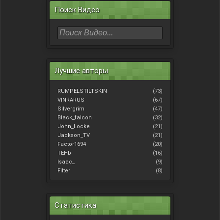
Поиск Видео
Лучшие авторы
RUMPELSTILTSKIN
(73)
VINRARUS
(67)
Silvergrim
(47)
Black_falcon
(32)
John_Locke
(21)
Jackson_TV
(21)
Factor1694
(20)
TEHb
(16)
Isaac_
(9)
Filter
(8)
Статистика