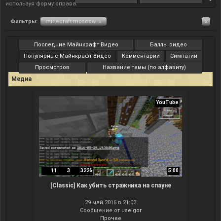
используя форму справа.
Фильтры:
minecraft moscow
x
x
Последние Майнкрафт Видео
Баллы видео
Популярные Майнкрафт Видео
Комментарии
Симпатии
Просмотров
Название темы (по алфавиту)
Медиа
YouTube
11
3
3226
5:00
[Classic] Как убить стражника на спауне
29 май 2016 в 21:02
Сообщение от
useigor
Прочее