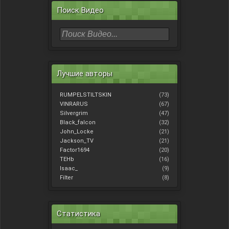
Поиск Видео
Лучшие авторы
RUMPELSTILTSKIN
(73)
VINRARUS
(67)
Silvergrim
(47)
Black_falcon
(32)
John_Locke
(21)
Jackson_TV
(21)
Factor1694
(20)
TEHb
(16)
Isaac_
(9)
Filter
(8)
Статистика