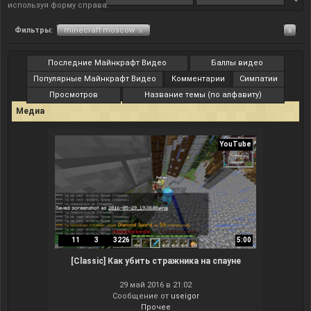
используя форму справа.
Фильтры:
minecraft moscow
x
x
Последние Майнкрафт Видео
Баллы видео
Популярные Майнкрафт Видео
Комментарии
Симпатии
Просмотров
Название темы (по алфавиту)
Медиа
YouTube
11
3
3226
5:00
[Classic] Как убить стражника на спауне
29 май 2016 в 21:02
Сообщение от
useigor
Прочее