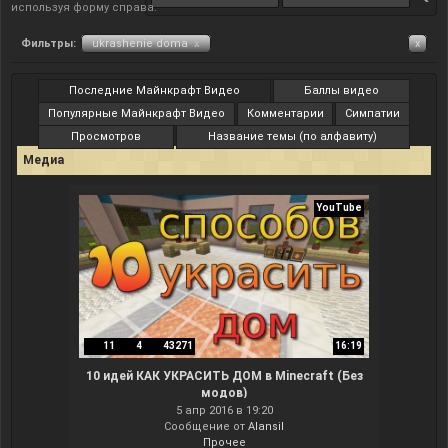
используя форму справа.
Фильтры:
ukrashenie doma
x
x
Последние Майнкрафт Видео
Баллы видео
Популярные Майнкрафт Видео
Комментарии
Симпатии
Просмотров
Название темы (по алфавиту)
Медиа
YouTube
11
4
43271
16:19
10 идей КАК УКРАСИТЬ ДОМ в Minecraft (Без
модов)
5 апр 2016 в 19:20
Сообщение от
Alansil
Прочее