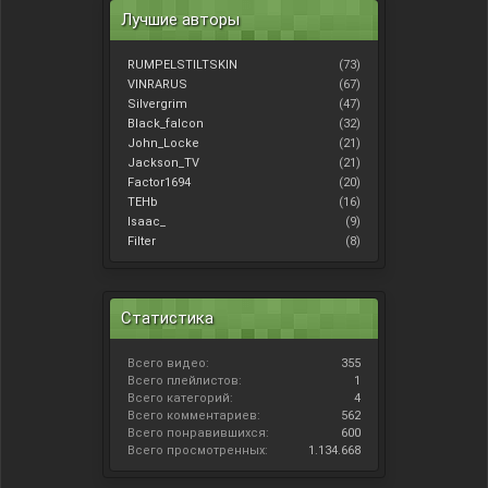
Лучшие авторы
RUMPELSTILTSKIN
(73)
VINRARUS
(67)
Silvergrim
(47)
Black_falcon
(32)
John_Locke
(21)
Jackson_TV
(21)
Factor1694
(20)
TEHb
(16)
Isaac_
(9)
Filter
(8)
Статистика
Всего видео:
355
Всего плейлистов:
1
Всего категорий:
4
Всего комментариев:
562
Всего понравившихся:
600
Всего просмотренных:
1.134.668