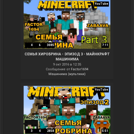
YouTube
4
6
3085
7:11
СЕМЬЯ ХИРОБРИНА - ЭПИЗОД 3 - МАЙНКРАФТ
МАШИНИМА
9 окт 2016 в 12:35
Сообщение от
Factor1694
Машинима (мультики)
YouTube
3
4
2858
5:51