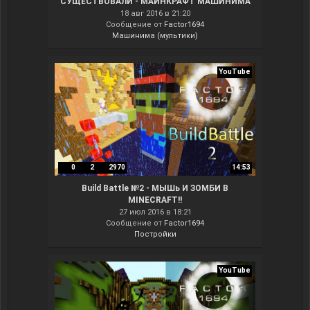
СУЩЕСТВОВАЛИ - МАЙНКРАФТ МАШИНИМА
18 авг 2016 в 21:20
Сообщение от
Factor1694
Машинима (мультики)
YouTube
0
2
2970
14:53
Build Battle №2 - МЫШь И ЗОМБИ В
MINECRAFT!!
27 июл 2016 в 18:21
Сообщение от
Factor1694
Постройки
YouTube