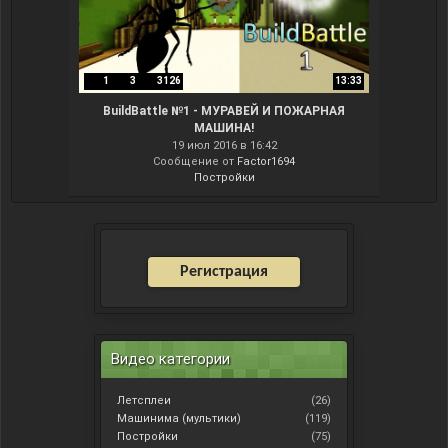
1
3
3126
13:33
BuildBattle №1 - МУРАВЕЙ И ПОЖАРНАЯ
МАШИНА!
19 июл 2016 в 16:42
Сообщение от
Factor1694
Постройки
Регистрация
Видео категории
Летсплеи
(26)
Машинима (мультики)
(119)
Постройки
(75)