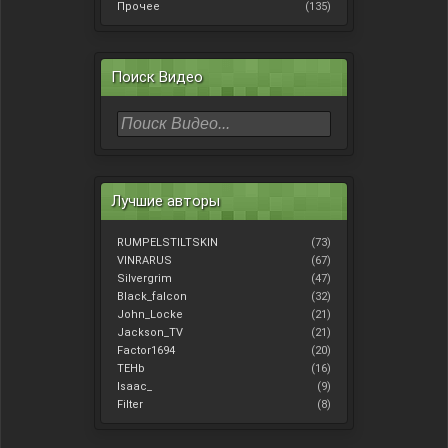
Прочее
(135)
Поиск Видео
Лучшие авторы
RUMPELSTILTSKIN
(73)
VINRARUS
(67)
Silvergrim
(47)
Black_falcon
(32)
John_Locke
(21)
Jackson_TV
(21)
Factor1694
(20)
TEHb
(16)
Isaac_
(9)
Filter
(8)