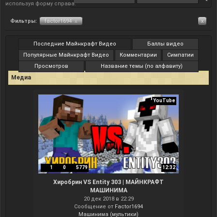
используя форму справа.
Фильтры:
factor1694
x
x
Последние Майнкрафт Видео
Баллы видео
Популярные Майнкрафт Видео
Комментарии
Симпатии
Просмотров
Название темы (по алфавиту)
Медиа
YouTube
1
0
5779
12:32
Хиробрин VS Entity 303 | МАЙНКРАФТ
МАШИНИМА
20 дек 2018 в 22:29
Сообщение от
Factor1694
Машинима (мультики)