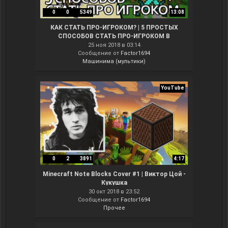
0
0
5349
13:08
КАК СТАТЬ ПРО-ИГРОКОМ? | 5 ПРОСТЫХ
СПОСОБОВ СТАТЬ ПРО-ИГРОКОМ В
МАЙНКРАФТЕ - МАШИНИМА
25 ноя 2018 в 03:14
Сообщение от
Factor1694
Машинима (мультики)
YouTube
0
2
3891
4:17
Minecraft Note Blocks Cover #1 | Виктор Цой -
Кукушка
30 окт 2018 в 23:52
Сообщение от
Factor1694
Прочее